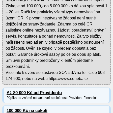
Získejte od 100 000,- do 5 000 000,- s délkou splatnosti 1
– 20 let. Ručit lze prakticky všemi typy nemovitostí na
území ČR. K prvotní nezávazné žádosti není nutné
dojíždění ze strany žadatele. Zdarma po celé ČR
zajistíme online nezávaznou žádost, poradenství, právní
servis, konzultace a odhad nemovitosti. Za tyto služby
naši klienti neplatí ani v případě pozdějšího odstoupení
od žádosti. Úvěr lze kdykoliv předem doplatit a bez
pokut. Garance úrokové sazby po celou dobu splátek.
Smluvní podmínky předloženy klientům předem k
prozkoumání.
Více info k úvěru se zástavou SONEBA na tel. čísle 608
174 900, nebo na webu https://www.soneba.cz.
Až 80 000 Kč od Providentu
Půjčka od známé nebankovní společnosti Provident Financial.
100 000 Kč na cokoli