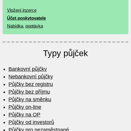
Vložení inzerce
Účet poskytovatele
Nabídka
,
poptávka
Typy půjček
Bankovní půjčky
Nebankovní půjčky
Půjčky bez registru
Půjčky bez příjmu
Půjčky na směnku
Půjčky on-line
Půjčky na OP
Půjčky od investorů
Půjčky pro nezaměstnané