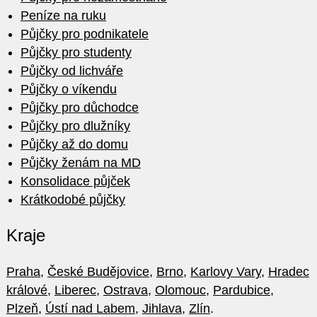
Peníze na ruku
Půjčky pro podnikatele
Půjčky pro studenty
Půjčky od lichváře
Půjčky o víkendu
Půjčky pro důchodce
Půjčky pro dlužníky
Půjčky až do domu
Půjčky ženám na MD
Konsolidace půjček
Krátkodobé půjčky
Kraje
Praha
,
České Budějovice
,
Brno
,
Karlovy Vary
,
Hradec
králové
,
Liberec
,
Ostrava
,
Olomouc
,
Pardubice
,
Plzeň
,
Ústí nad Labem
,
Jihlava
,
Zlín
.