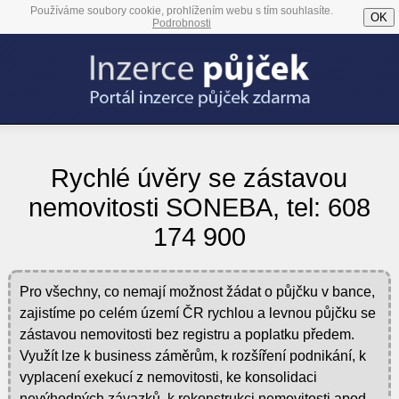
Používáme soubory cookie, prohlížením webu s tím souhlasíte.
OK
Podrobnosti
Rychlé úvěry se zástavou
nemovitosti SONEBA, tel: 608
174 900
Pro všechny, co nemají možnost žádat o půjčku v bance,
zajistíme po celém území ČR rychlou a levnou půjčku se
zástavou nemovitosti bez registru a poplatku předem.
Využít lze k business záměrům, k rozšíření podnikání, k
vyplacení exekucí z nemovitosti, ke konsolidaci
nevýhodných závazků, k rekonstrukci nemovitosti apod.