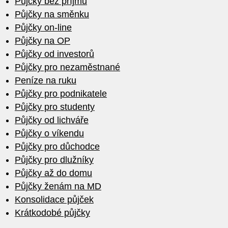
Půjčky bez příjmu
Půjčky na směnku
Půjčky on-line
Půjčky na OP
Půjčky od investorů
Půjčky pro nezaměstnané
Peníze na ruku
Půjčky pro podnikatele
Půjčky pro studenty
Půjčky od lichváře
Půjčky o víkendu
Půjčky pro důchodce
Půjčky pro dlužníky
Půjčky až do domu
Půjčky ženám na MD
Konsolidace půjček
Krátkodobé půjčky