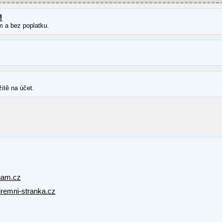
!
m a bez poplatku.
itě na účet.
nam.cz
firemni-stranka.cz