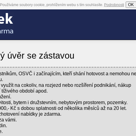
OK
Používáme soubory cookie, prohlížením webu s tím souhlasíte.
Podrobnosti
ký úvěr se zástavou
stníkům, OSVČ i začínajícím, kteří shání hotovost a nemohou n
u.
 využít na cokoliv, na rozjezd nebo rozšíření podnikání, nákup
í tíživého období apod.
žení.
itosti, bytem i družstevním, nebytovým prostorem, pozemky.
00,- Kč s dobou splatnosti od několika měsíců až na 20 let.
zhotovení nabídky je zdarma.
za vámi.
din.
e.