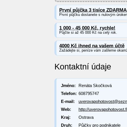
První půjčka 3 tisíce ZDARMA
První půjčku dostanete s nulovým úroke
1 000 - 45 000 Kč, rychle!
Půjčte si až 45 000 Kč na celý rok.
4000 Kč ihned na vašem účtě
Zažádejte si, peníze vám zašleme okamž
Kontaktní údaje
Jméno:
Renáta Skočková
Telefon:
608795747
E-mail:
uverovapohotovost@sez
Web:
http://uverovapohotovost.
Kraj:
Ostrava
Druh:
Půjčky pro podnikatele