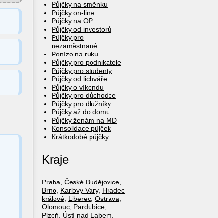
Půjčky na směnku
Půjčky on-line
Půjčky na OP
Půjčky od investorů
Půjčky pro
nezaměstnané
Peníze na ruku
Půjčky pro podnikatele
Půjčky pro studenty
Půjčky od lichváře
Půjčky o víkendu
Půjčky pro důchodce
Půjčky pro dlužníky
Půjčky až do domu
Půjčky ženám na MD
Konsolidace půjček
Krátkodobé půjčky
Kraje
Praha
,
České Budějovice
,
Brno
,
Karlovy Vary
,
Hradec
králové
,
Liberec
,
Ostrava
,
Olomouc
,
Pardubice
,
Plzeň
,
Ústí nad Labem
,