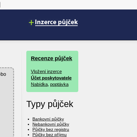
Recenze půjček
Vložení inzerce
ebo
Účet poskytovatele
Nabídka
,
poptávka
Typy půjček
Bankovní půjčky
Nebankovní půjčky
Půjčky bez registru
Půjčky bez příjmu