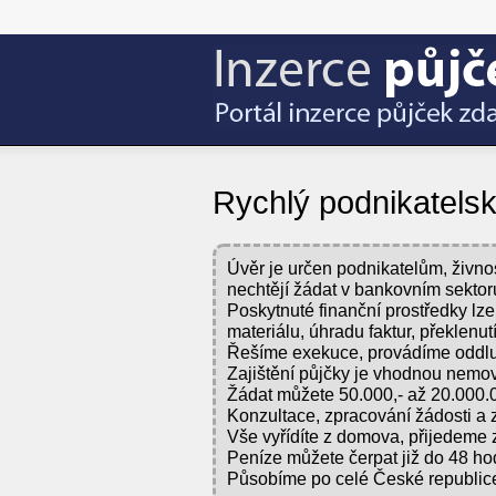
Rychlý podnikatels
Úvěr je určen podnikatelům, živno
nechtějí žádat v bankovním sektor
Poskytnuté finanční prostředky lze
materiálu, úhradu faktur, překlenut
Řešíme exekuce, provádíme oddlu
Zajištění půjčky je vhodnou nemov
Žádat můžete 50.000,- až 20.000.0
Konzultace, zpracování žádosti a 
Vše vyřídíte z domova, přijedeme 
Peníze můžete čerpat již do 48 ho
Působíme po celé České republic