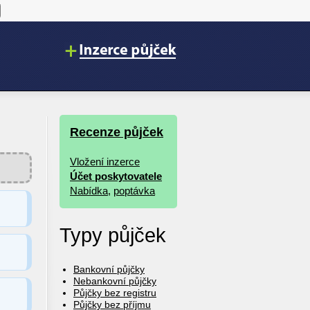
Recenze půjček
Vložení inzerce
Účet poskytovatele
Nabídka
,
poptávka
Typy půjček
Bankovní půjčky
Nebankovní půjčky
Půjčky bez registru
Půjčky bez příjmu