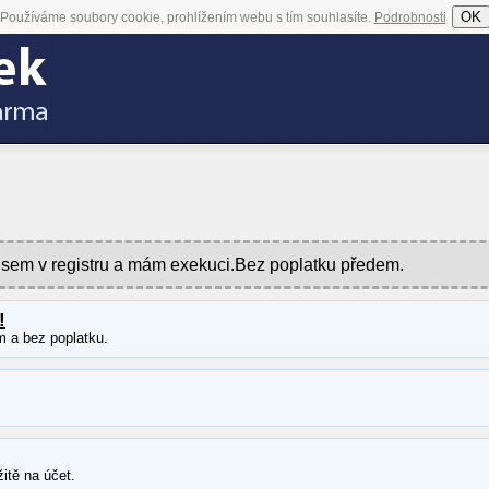
OK
Používáme soubory cookie, prohlížením webu s tím souhlasíte.
Podrobnosti
u jsem v registru a mám exekuci.Bez poplatku předem.
!
m a bez poplatku.
itě na účet.