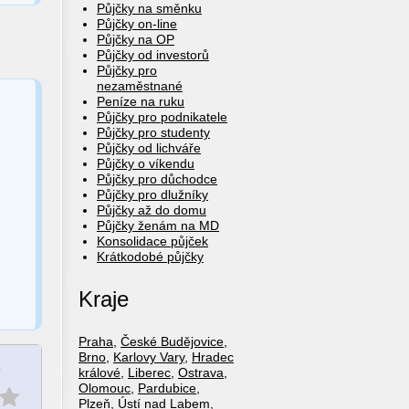
Půjčky na směnku
Půjčky on-line
Půjčky na OP
Půjčky od investorů
Půjčky pro
nezaměstnané
Peníze na ruku
Půjčky pro podnikatele
Půjčky pro studenty
Půjčky od lichváře
Půjčky o víkendu
Půjčky pro důchodce
Půjčky pro dlužníky
Půjčky až do domu
Půjčky ženám na MD
Konsolidace půjček
Krátkodobé půjčky
Kraje
Praha
,
České Budějovice
,
Brno
,
Karlovy Vary
,
Hradec
e
králové
,
Liberec
,
Ostrava
,
Olomouc
,
Pardubice
,
Plzeň
,
Ústí nad Labem
,