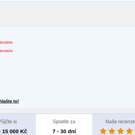
tovatele
tovatele
lašte to!
Půjčte si
Splatíte za
Naše recenz
- 15 000 Kč
7 - 30 dní