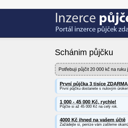
Schánim půjčku
Potřebuji půjčit 20 000 kč na ruk
První půjčka 3 tisíce ZDARMA
První půjčku dostanete s nulovým úroke
1 000 - 45 000 Kč, rychle!
Půjčte si až 45 000 Kč na celý rok.
4000 Kč ihned na vašem účtě
Zažádejte si, peníze vám zašleme okamž