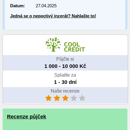
Datum:
27.04.2025
Jedná se o nepoctivý inzerát? Nahlašte to!
Půjčte si
1 000 - 10 000 Kč
Splatíte za
1 - 30 dní
Naše recenze
Recenze půjček