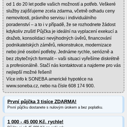
od 1 do 20 let podle vašich možností a potřeb. Veškeré
služby zajišťujeme zcela zdarma, včetně odhadu ceny
nemovitosti, právního servisu i individuálního
poradenství – a to i v případě, že se rozhodnete žádost
kdykoliv zrušit! Půjčka je ideální na vyplacení exekucí a
dražeb, konsolidaci nevýhodných úvěrů, financování
podnikatelských záměrů, rekonstrukce, modernizace
nebo jiné osobní potřeby. Jednáme rychle, seriózně a
bez zbytečných formalit – vaši situaci vyřešíme diskrétně
a profesionálně. Stačí nás kontaktovat a najdeme pro vás
nejlepší možné řešení!
Více info k SONEBA americké hypotéce na
www.soneba.cz, nebo na čísle 608 174 900.
První půjčka 3 tisíce ZDARMA!
První půjčku dostanete s nulovým úrokem a bez poplatku.
1 000 - 45 000 Kč, rychle!