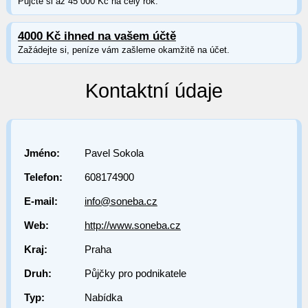
Půjčte si až 45 000 Kč na celý rok.
4000 Kč ihned na vašem účtě
Zažádejte si, peníze vám zašleme okamžitě na účet.
Kontaktní údaje
Jméno:
Pavel Sokola
Telefon:
608174900
E-mail:
info@soneba.cz
Web:
http://www.soneba.cz
Kraj:
Praha
Druh:
Půjčky pro podnikatele
Typ:
Nabídka