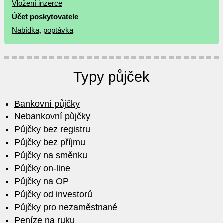
Vložení inzerce
Účet poskytovatele
Nabídka
,
poptávka
Typy půjček
Bankovní půjčky
Nebankovní půjčky
Půjčky bez registru
Půjčky bez příjmu
Půjčky na směnku
Půjčky on-line
Půjčky na OP
Půjčky od investorů
Půjčky pro nezaměstnané
Peníze na ruku