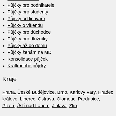
Půjčky pro podnikatele
Půjčky pro studenty
Půjčky od lichváře
Půjčky o víkendu
Půjčky pro důchodce
Půjčky pro dlužníky
Půjčky až do domu
Půjčky ženám na MD
Konsolidace půjček
Krátkodobé půjčky
Kraje
Praha
,
České Budějovice
,
Brno
,
Karlovy Vary
,
Hradec
králové
,
Liberec
,
Ostrava
,
Olomouc
,
Pardubice
,
Plzeň
,
Ústí nad Labem
,
Jihlava
,
Zlín
.