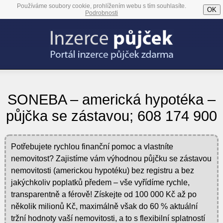
Používáme soubory cookie, prohlížením webu s tím souhlasíte.
OK
Podrobnosti
SONEBA – americká hypotéka –
půjčka se zástavou; 608 174 900
Potřebujete rychlou finanční pomoc a vlastníte
nemovitost? Zajistíme vám výhodnou půjčku se zástavou
nemovitosti (americkou hypotéku) bez registru a bez
jakýchkoliv poplatků předem – vše vyřídíme rychle,
transparentně a férově! Získejte od 100 000 Kč až po
několik milionů Kč, maximálně však do 60 % aktuální
tržní hodnoty vaší nemovitosti, a to s flexibilní splatností