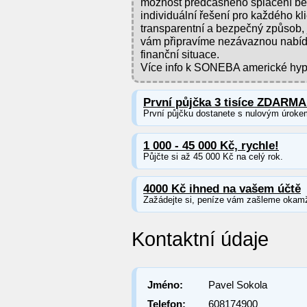
možnost předčasného splacení bez s
individuální řešení pro každého kl
transparentní a bezpečný způsob, 
vám připravíme nezávaznou nabídk
finanční situace.
Více info k SONEBA americké hyp
První půjčka 3 tisíce ZDARMA
První půjčku dostanete s nulovým úroke
1 000 - 45 000 Kč, rychle!
Půjčte si až 45 000 Kč na celý rok.
4000 Kč ihned na vašem účtě
Zažádejte si, peníze vám zašleme okamž
Kontaktní údaje
Jméno:
Pavel Sokola
Telefon:
608174900