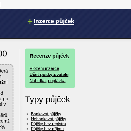
00
Recenze půjček
Vložení inzerce
terá
Účet poskytovatele
n
Nabídka
,
poptávka
ržní
od
Typy půjček
ž po
liv
Bankovní půjčky
ěrů,
Nebankovní půjčky
ičemž
Půjčky bez registru
ky,
Půjčky bez příjmu