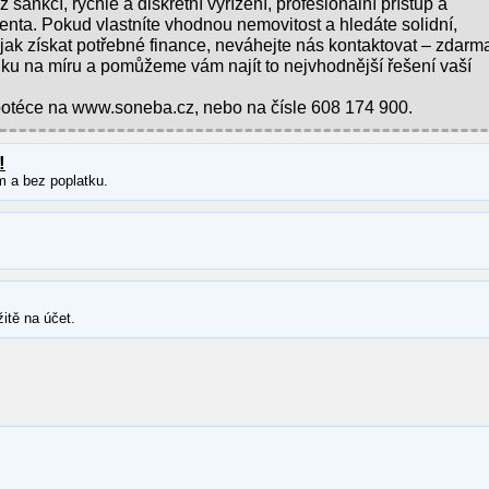
ankcí, rychlé a diskrétní vyřízení, profesionální přístup a
ienta. Pokud vlastníte vhodnou nemovitost a hledáte solidní,
jak získat potřebné finance, neváhejte nás kontaktovat – zdarm
u na míru a pomůžeme vám najít to nejvhodnější řešení vaší
otéce na www.soneba.cz, nebo na čísle 608 174 900.
!
m a bez poplatku.
itě na účet.