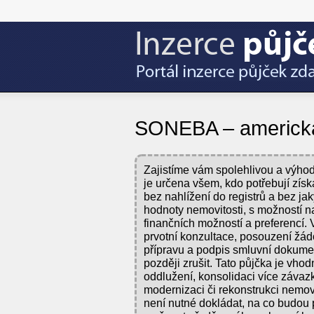
SONEBA – americká
Zajistíme vám spolehlivou a výhod
je určena všem, kdo potřebují získ
bez nahlížení do registrů a bez j
hodnoty nemovitosti, s možností na
finančních možností a preferencí.
prvotní konzultace, posouzení žádo
přípravu a podpis smluvní dokumen
později zrušit. Tato půjčka je vhodn
oddlužení, konsolidaci více závaz
modernizaci či rekonstrukci nemov
není nutné dokládat, na co budou 