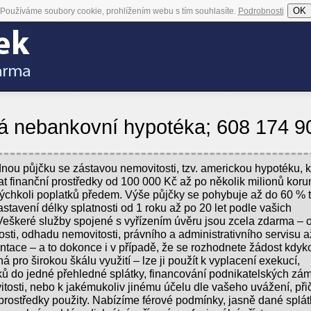
OK
Používáme soubory cookie, prohlížením webu s tím souhlasíte.
Podrobnosti
 nebankovní hypotéka; 608 174 9
nou půjčku se zástavou nemovitosti, tzv. americkou hypotéku, k
at finanční prostředky od 100 000 Kč až po několik milionů koru
akýchkoli poplatků předem. Výše půjčky se pohybuje až do 60 % t
stavení délky splatnosti od 1 roku až po 20 let podle vašich
 Veškeré služby spojené s vyřízením úvěru jsou zcela zdarma – 
sti, odhadu nemovitosti, právního a administrativního servisu a
tace – a to dokonce i v případě, že se rozhodnete žádost kdyko
á pro širokou škálu využití – lze ji použít k vyplacení exekucí,
ků do jedné přehledné splátky, financování podnikatelských zám
itosti, nebo k jakémukoliv jinému účelu dle vašeho uvážení, př
prostředky použity. Nabízíme férové podmínky, jasně dané splát