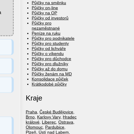
Půjčky na směnku
Půjčky on-line
a
Půjčky na OP
Půjčky od investorů
Půjčky pro
nezaměstnané
Peníze na ruku
Půjčky pro podnikatele
Půjčky pro studenty
Půjčky od lichváře
Půjčky o víkendu
Půjčky pro důchodce
Půjčky pro dlužníky
Půjčky až do domu
Půjčky ženám na MD
Konsolidace půjček
Krátkodobé půjčky
Kraje
Praha
,
České Budějovice
,
Brno
,
Karlovy Vary
,
Hradec
králové
,
Liberec
,
Ostrava
,
Olomouc
,
Pardubice
,
Plzeň
,
Ústí nad Labem
,