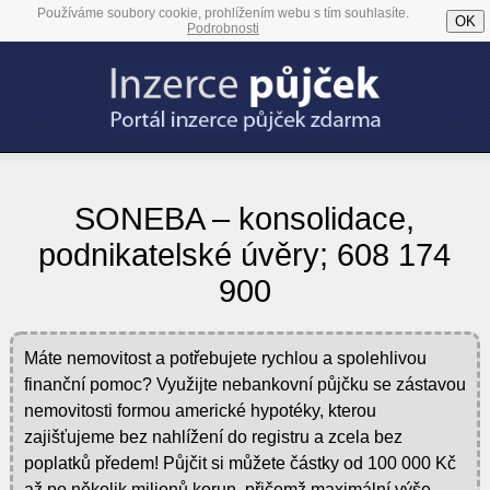
Používáme soubory cookie, prohlížením webu s tím souhlasíte.
OK
Podrobnosti
SONEBA – konsolidace,
podnikatelské úvěry; 608 174
900
Máte nemovitost a potřebujete rychlou a spolehlivou
finanční pomoc? Využijte nebankovní půjčku se zástavou
nemovitosti formou americké hypotéky, kterou
zajišťujeme bez nahlížení do registru a zcela bez
poplatků předem! Půjčit si můžete částky od 100 000 Kč
až po několik milionů korun, přičemž maximální výše