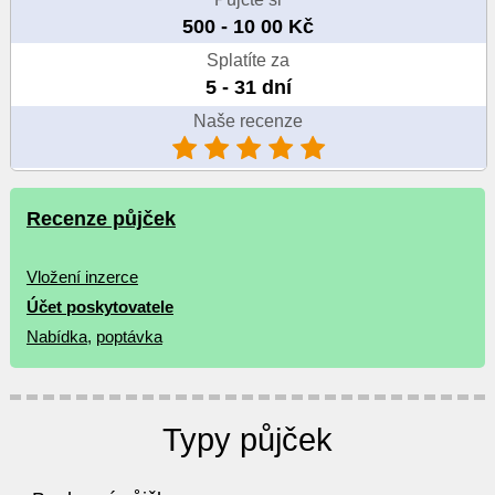
500 - 10 00 Kč
Splatíte za
5 - 31 dní
Naše recenze
Recenze půjček
Vložení inzerce
Účet poskytovatele
Nabídka
,
poptávka
Typy půjček