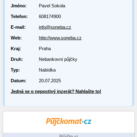
Jméno:
Pavel Sokola
Telefon:
608174900
E-mail:
info@soneba.cz
Web:
http://www.soneba.cz
Kraj:
Praha
Druh:
Nebankovní půjčky
Typ:
Nabídka
Datum:
20.07.2025
Jedná se o nepoctivý inzerát? Nahlašte to!
Půjčte si