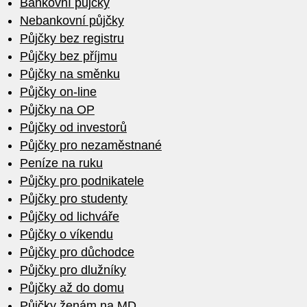
Bankovní půjčky
Nebankovní půjčky
Půjčky bez registru
Půjčky bez příjmu
Půjčky na směnku
Půjčky on-line
Půjčky na OP
Půjčky od investorů
Půjčky pro nezaměstnané
Peníze na ruku
Půjčky pro podnikatele
Půjčky pro studenty
Půjčky od lichváře
Půjčky o víkendu
Půjčky pro důchodce
Půjčky pro dlužníky
Půjčky až do domu
Půjčky ženám na MD