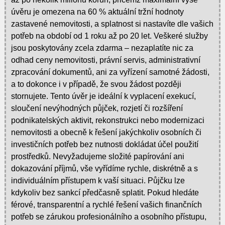
úvěru je omezena na 60 % aktuální tržní hodnoty
zastavené nemovitosti, a splatnost si nastavíte dle vašich
potřeb na období od 1 roku až po 20 let. Veškeré služby
jsou poskytovány zcela zdarma – nezaplatíte nic za
odhad ceny nemovitosti, právní servis, administrativní
zpracování dokumentů, ani za vyřízení samotné žádosti,
a to dokonce i v případě, že svou žádost později
stornujete. Tento úvěr je ideální k vyplacení exekucí,
sloučení nevýhodných půjček, rozjetí či rozšíření
podnikatelských aktivit, rekonstrukci nebo modernizaci
nemovitosti a obecně k řešení jakýchkoliv osobních či
investičních potřeb bez nutnosti dokládat účel použití
prostředků. Nevyžadujeme složité papírování ani
dokazování příjmů, vše vyřídíme rychle, diskrétně a s
individuálním přístupem k vaší situaci. Půjčku lze
kdykoliv bez sankcí předčasně splatit. Pokud hledáte
férové, transparentní a rychlé řešení vašich finančních
potřeb se zárukou profesionálního a osobního přístupu,