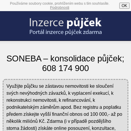
Používáme soubory cookie, prohlížením webu s tím souhlasíte.
OK
Podrobnosti
SONEBA – konsolidace půjček;
608 174 900
Využijte půjčku se zástavou nemovitosti ke sloučení
svých nevýhodných závazků, k vyplacení exekucí, k
rekonstrukci nemovitosti, k refinancování, k
podnikatelským záměrům apod. Bez registru a poplatku
předem získejte vyšší finanční obnos od 100 000,- až po
několik miliónů Kč. Zdarma (i v případě pozdějšího
storna žádosti) získáte online posouzení, konzultace,