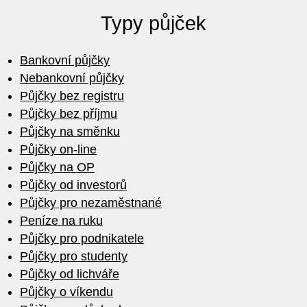
Typy půjček
Bankovní půjčky
Nebankovní půjčky
Půjčky bez registru
Půjčky bez příjmu
Půjčky na směnku
Půjčky on-line
Půjčky na OP
Půjčky od investorů
Půjčky pro nezaměstnané
Peníze na ruku
Půjčky pro podnikatele
Půjčky pro studenty
Půjčky od lichváře
Půjčky o víkendu