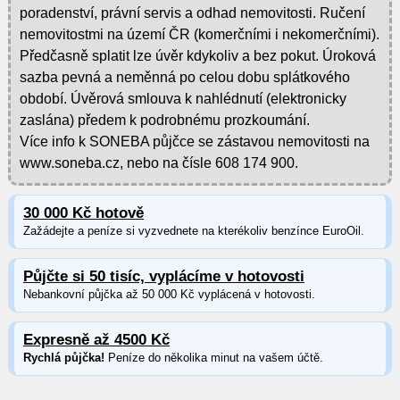
poradenství, právní servis a odhad nemovitosti. Ručení
nemovitostmi na území ČR (komerčními i nekomerčními).
Předčasně splatit lze úvěr kdykoliv a bez pokut. Úroková
sazba pevná a neměnná po celou dobu splátkového
období. Úvěrová smlouva k nahlédnutí (elektronicky
zaslána) předem k podrobnému prozkoumání.
Více info k SONEBA půjčce se zástavou nemovitosti na
www.soneba.cz, nebo na čísle 608 174 900.
30 000 Kč hotově
Zažádejte a peníze si vyzvednete na kterékoliv benzínce EuroOil.
Půjčte si 50 tisíc, vyplácíme v hotovosti
Nebankovní půjčka až 50 000 Kč vyplácená v hotovosti.
Expresně až 4500 Kč
Rychlá půjčka!
Peníze do několika minut na vašem účtě.