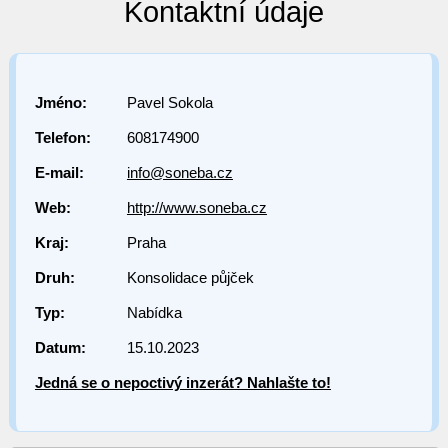
Kontaktní údaje
Jméno:
Pavel Sokola
Telefon:
608174900
E-mail:
info@soneba.cz
Web:
http://www.soneba.cz
Kraj:
Praha
Druh:
Konsolidace půjček
Typ:
Nabídka
Datum:
15.10.2023
Jedná se o nepoctivý inzerát? Nahlašte to!