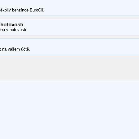
ékoliv benzínce EuroOil.
 hotovosti
ná v hotovosti.
t na vašem účtě.