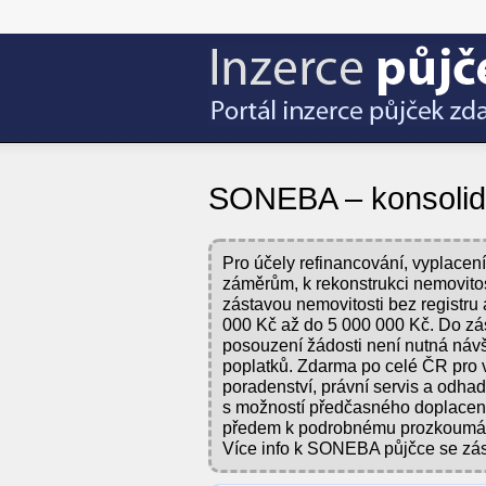
SONEBA – konsolida
Pro účely refinancování, vyplacen
záměrům, k rekonstrukci nemovitos
zástavou nemovitosti bez registr
000 Kč až do 5 000 000 Kč. Do zás
posouzení žádosti není nutná návš
poplatků. Zdarma po celé ČR pro v
poradenství, právní servis a odha
s možností předčasného doplacení
předem k podrobnému prozkoumá
Více info k SONEBA půjčce se zás