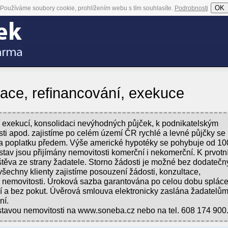
OK
Používáme soubory cookie, prohlížením webu s tím souhlasíte.
Podrobnosti
ce, refinancování, exekuce
í exekucí, konsolidaci nevýhodných půjček, k podnikatelským
ti apod. zajistíme po celém území ČR rychlé a levné půjčky se
u a poplatku předem. Výše americké hypotéky se pohybuje od 10
tav jsou přijímány nemovitosti komerční i nekomerční. K prvot
těva ze strany žadatele. Storno žádosti je možné bez dodatečn
šechny klienty zajistíme posouzení žádosti, konzultace,
d nemovitosti. Úroková sazba garantována po celou dobu spláce
 a bez pokut. Úvěrová smlouva elektronicky zaslána žadatelů
ní.
tavou nemovitosti na www.soneba.cz nebo na tel. 608 174 900