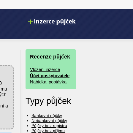
Recenze půjček
Vložení inzerce
Účet poskytovatele
Nabídka
,
poptávka
0
nímu
ých
Typy půjček
ní a
m
Bankovní půjčky
Nebankovní půjčky
.
Půjčky bez registru
Půjčky bez příjmu