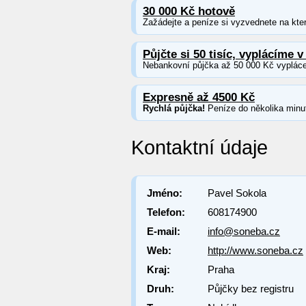
30 000 Kč hotově
Zažádejte a peníze si vyzvednete na kter
Půjčte si 50 tisíc, vyplácíme v
Nebankovní půjčka až 50 000 Kč vypláce
Expresně až 4500 Kč
Rychlá půjčka!
Peníze do několika minu
Kontaktní údaje
Jméno:
Pavel Sokola
Telefon:
608174900
E-mail:
info@soneba.cz
Web:
http://www.soneba.cz
Kraj:
Praha
Druh:
Půjčky bez registru