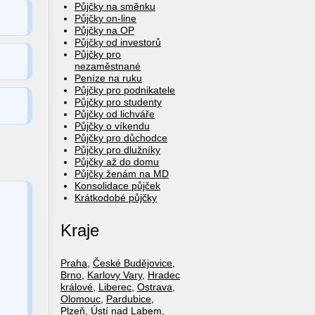
Půjčky na směnku
Půjčky on-line
Půjčky na OP
Půjčky od investorů
Půjčky pro
nezaměstnané
Peníze na ruku
Půjčky pro podnikatele
Půjčky pro studenty
Půjčky od lichváře
Půjčky o víkendu
Půjčky pro důchodce
Půjčky pro dlužníky
Půjčky až do domu
Půjčky ženám na MD
Konsolidace půjček
Krátkodobé půjčky
Kraje
Praha
,
České Budějovice
,
Brno
,
Karlovy Vary
,
Hradec
králové
,
Liberec
,
Ostrava
,
Olomouc
,
Pardubice
,
Plzeň
,
Ústí nad Labem
,