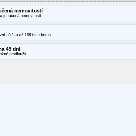
učená nemovitostí
ka je ručená nemovitostí.
ní půjčku až 166 tisíc korun...
na 45 dní
ožné prodloužit.
e