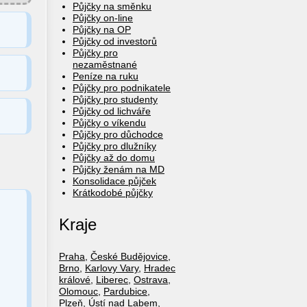
Půjčky na směnku
Půjčky on-line
Půjčky na OP
Půjčky od investorů
Půjčky pro
nezaměstnané
Peníze na ruku
Půjčky pro podnikatele
Půjčky pro studenty
Půjčky od lichváře
Půjčky o víkendu
Půjčky pro důchodce
Půjčky pro dlužníky
Půjčky až do domu
Půjčky ženám na MD
Konsolidace půjček
Krátkodobé půjčky
Kraje
Praha
,
České Budějovice
,
Brno
,
Karlovy Vary
,
Hradec
králové
,
Liberec
,
Ostrava
,
Olomouc
,
Pardubice
,
Plzeň
,
Ústí nad Labem
,