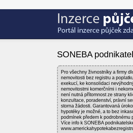
SONEBA podnikatels
Pro všechny živnostníky a firmy 
nemovitosti bez registru a popla
exekucí, ke konsolidaci nevýhodný
nemovitostmi komerčními i nekom
není nutná přítomnost ze strany kl
konzultace, poradenství, právní se
storna žádosti. Garantovaná úrok
hypotéky je možné, a to bez inka
podmínek předem k podrobnému 
Více info k SONEBA podnikatelsk
www.americkahypotekabezregistru.