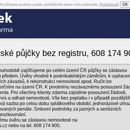
OK
Používáme soubory cookie, prohlížením webu s tím souhlasíte.
Podrobnosti
ké půjčky bez registru, 608 174 9
dlouhodobě zajišťujeme po celém území ČR půjčky se zástavou
tku předem. Úvěry vhodné k podnikatelským záměrům, k vyplacen
ch závazků, k rekonstrukci nemovitosti apod. Ručit lze
erčními na území ČR. K prvotnímu nezávaznému posouzení žád
ienta. Pro všechny klienty zdarma zajistíme posouzení žádosti,
rvis a odhad nemovitosti. Vše bez poplatku i v případě pozdější
ová sazba po celou dobu splátkového období, jednorázové uhra
sovaných penále. Smluvní podmínky za jasných a seriózních
prozkoumání.
ému úvěru se zástavou nemovitosti na
cz nebo na tel. 608 174 900.