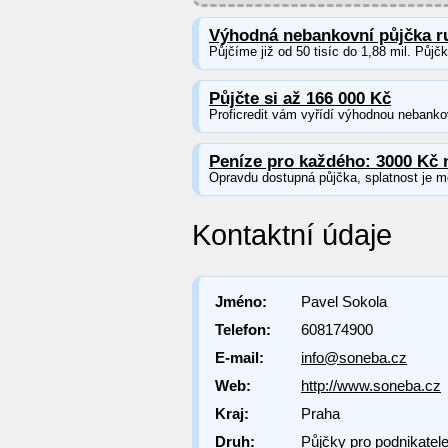
Výhodná nebankovní půjčka r
Půjčíme již od 50 tisíc do 1,88 mil. Půjč
Půjčte si až 166 000 Kč
Proficredit vám vyřídí výhodnou nebankov
Peníze pro každého: 3000 Kč 
Opravdu dostupná půjčka, splatnost je m
Kontaktní údaje
Jméno:
Pavel Sokola
Telefon:
608174900
E-mail:
info@soneba.cz
Web:
http://www.soneba.cz
Kraj:
Praha
Druh:
Půjčky pro podnikatel