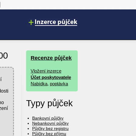
00
Recenze půjček
Vložení inzerce
Účet poskytovatele
í
Nabídka
,
poptávka
osti
Typy půjček
ho
zení
Bankovní půjčky
Nebankovní půjčky
Půjčky bez registru
Půjčky bez příjmu