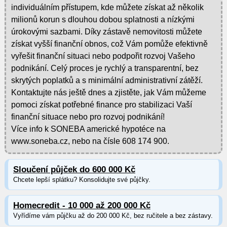
individuálním přístupem, kde můžete získat až několik
milionů korun s dlouhou dobou splatnosti a nízkými
úrokovými sazbami. Díky zástavě nemovitosti můžete
získat vyšší finanční obnos, což Vám pomůže efektivně
vyřešit finanční situaci nebo podpořit rozvoj Vašeho
podnikání. Celý proces je rychlý a transparentní, bez
skrytých poplatků a s minimální administrativní zátěží.
Kontaktujte nás ještě dnes a zjistěte, jak Vám můžeme
pomoci získat potřebné finance pro stabilizaci Vaší
finanční situace nebo pro rozvoj podnikání!
Více info k SONEBA americké hypotéce na
www.soneba.cz, nebo na čísle 608 174 900.
Sloučení půjček do 600 000 Kč
Chcete lepší splátku? Konsolidujte své půjčky.
Homecredit - 10 000 až 200 000 Kč
Vyřídíme vám půjčku až do 200 000 Kč, bez ručitele a bez zástavy.