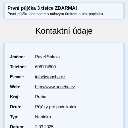
První půjčka 3 tisíce ZDARMA!
První půjčku dostanete s nulovým úrokem a bez poplatku.
Kontaktní údaje
Jméno:
Pavel Sokola
Telefon:
608174900
E-mail:
info@soneba.cz
Web:
http://www.soneba.cz
Kraj:
Praha
Druh:
Půjčky pro podnikatele
Typ:
Nabídka
Datum:
2.03.2025