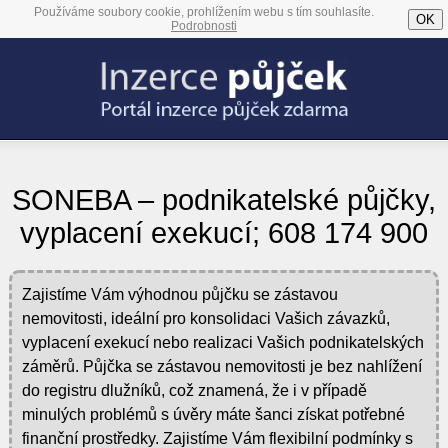
Používáme soubory cookie, prohlížením webu s tím souhlasíte.
OK
Podrobnosti
SONEBA – podnikatelské půjčky,
vyplacení exekucí; 608 174 900
Zajistíme Vám výhodnou půjčku se zástavou
nemovitosti, ideální pro konsolidaci Vašich závazků,
vyplacení exekucí nebo realizaci Vašich podnikatelských
záměrů. Půjčka se zástavou nemovitosti je bez nahlížení
do registru dlužníků, což znamená, že i v případě
minulých problémů s úvěry máte šanci získat potřebné
finanční prostředky. Zajistíme Vám flexibilní podmínky s