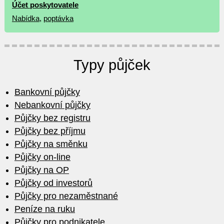
Účet poskytovatele
Nabídka
,
poptávka
Typy půjček
Bankovní půjčky
Nebankovní půjčky
Půjčky bez registru
Půjčky bez příjmu
Půjčky na směnku
Půjčky on-line
Půjčky na OP
Půjčky od investorů
Půjčky pro nezaměstnané
Peníze na ruku
Půjčky pro podnikatele