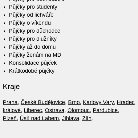
Půjčky pro studenty
Půjčky od lichváře
Půjčky o víkendu
Půjčky pro důchodce
Půjčky pro dlužníky
Půjčky až do domu
Půjčky ženám na MD
Konsolidace půjček
Krátkodobé půjčky
Kraje
Praha
,
České Budějovice
,
Brno
,
Karlovy Vary
,
Hradec
králové
,
Liberec
,
Ostrava
,
Olomouc
,
Pardubice
,
Plzeň
,
Ústí nad Labem
,
Jihlava
,
Zlín
.