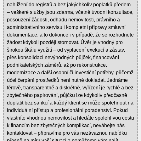
nahlížení do registrů a bez jakýchkoliv poplatků předem
– veškeré služby jsou zdarma, včetně úvodní konzultace,
posouzení žádosti, odhadu nemovitosti, právního a
administrativního servisu i kompletní přípravy smluvní
dokumentace, a to dokonce i v případě, že se rozhodnete
žádost kdykoli později stornovat. Úvěr je vhodný pro
širokou škálu využití – od vyplacení exekucí a zástav,
přes konsolidaci nevýhodných půjček, financování
podnikatelských záměrů, až po rekonstrukce,
modernizace a další osobní či investiční potřeby, přičemž
účel čerpání prostředků není nutné dokládat. Jednáme
férově, transparentně a diskrétně, vyřízení je rychlé a bez
zbytečného papírování, půjčku lze kdykoliv předčasně
doplatit bez sankcí a každý klient se může spolehnout na
individuální přístup a profesionální poradenství. Pokud
vlastníte vhodnou nemovitost a hledáte spolehlivou cestu
k financím bez zbytečných komplikací, neváhejte nás
kontaktovat – připravíme pro vás nezávaznou nabídku
přesně na míru vaší situaci a pomůžeme vám najít