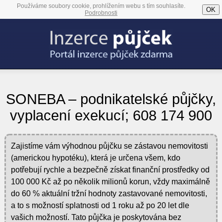
Používáme soubory cookie, prohlížením webu s tím souhlasíte.
OK
Podrobnosti
SONEBA – podnikatelské půjčky,
vyplacení exekucí; 608 174 900
Zajistíme vám výhodnou půjčku se zástavou nemovitosti
(americkou hypotéku), která je určena všem, kdo
potřebují rychle a bezpečně získat finanční prostředky od
100 000 Kč až po několik milionů korun, vždy maximálně
do 60 % aktuální tržní hodnoty zastavované nemovitosti,
a to s možností splatnosti od 1 roku až po 20 let dle
vašich možností. Tato půjčka je poskytována bez