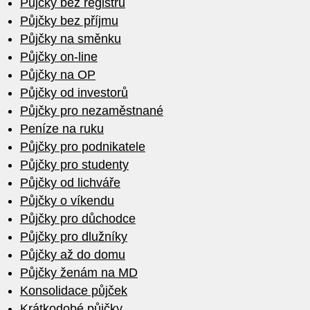
Půjčky bez registru
Půjčky bez příjmu
Půjčky na směnku
Půjčky on-line
Půjčky na OP
Půjčky od investorů
Půjčky pro nezaměstnané
Peníze na ruku
Půjčky pro podnikatele
Půjčky pro studenty
Půjčky od lichváře
Půjčky o víkendu
Půjčky pro důchodce
Půjčky pro dlužníky
Půjčky až do domu
Půjčky ženám na MD
Konsolidace půjček
Krátkodobé půjčky