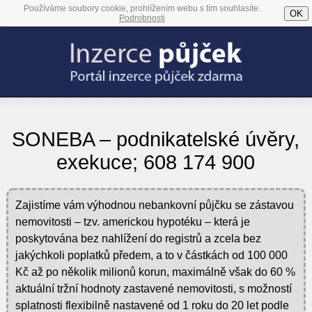
Používáme soubory cookie, prohlížením webu s tím souhlasíte.
OK
Podrobnosti
SONEBA – podnikatelské úvěry,
exekuce; 608 174 900
Zajistíme vám výhodnou nebankovní půjčku se zástavou
nemovitosti – tzv. americkou hypotéku – která je
poskytována bez nahlížení do registrů a zcela bez
jakýchkoli poplatků předem, a to v částkách od 100 000
Kč až po několik milionů korun, maximálně však do 60 %
aktuální tržní hodnoty zastavené nemovitosti, s možností
splatnosti flexibilně nastavené od 1 roku do 20 let podle