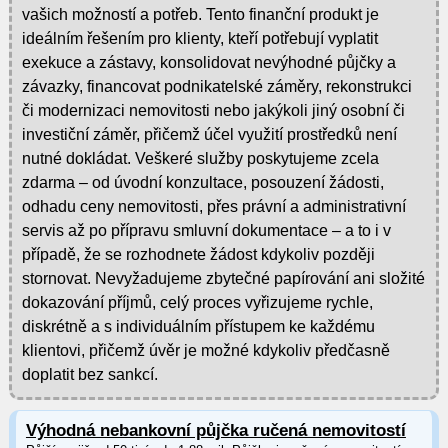
vašich možností a potřeb. Tento finanční produkt je
ideálním řešením pro klienty, kteří potřebují vyplatit
exekuce a zástavy, konsolidovat nevýhodné půjčky a
závazky, financovat podnikatelské záměry, rekonstrukci
či modernizaci nemovitosti nebo jakýkoli jiný osobní či
investiční záměr, přičemž účel využití prostředků není
nutné dokládat. Veškeré služby poskytujeme zcela
zdarma – od úvodní konzultace, posouzení žádosti,
odhadu ceny nemovitosti, přes právní a administrativní
servis až po přípravu smluvní dokumentace – a to i v
případě, že se rozhodnete žádost kdykoliv později
stornovat. Nevyžadujeme zbytečné papírování ani složité
dokazování příjmů, celý proces vyřizujeme rychle,
diskrétně a s individuálním přístupem ke každému
klientovi, přičemž úvěr je možné kdykoliv předčasně
doplatit bez sankcí.
Výhodná nebankovní půjčka ručená nemovitostí