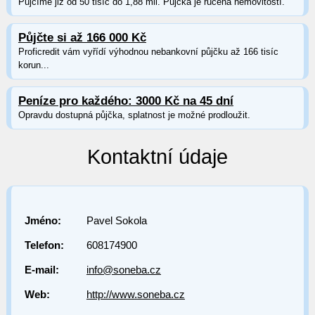
Půjčíme již od 50 tisíc do 1,88 mil. Půjčka je ručená nemovitostí.
Půjčte si až 166 000 Kč
Proficredit vám vyřídí výhodnou nebankovní půjčku až 166 tisíc
korun...
Peníze pro každého: 3000 Kč na 45 dní
Opravdu dostupná půjčka, splatnost je možné prodloužit.
Kontaktní údaje
Jméno:
Pavel Sokola
Telefon:
608174900
E-mail:
info@soneba.cz
Web:
http://www.soneba.cz