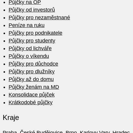
Půjčky na OP
Půjčky od investorů
Půjčky pro nezaměstnané
Peníze na ruku
Půjčky pro podnikatele
Půjčky pro studenty
Půjčky od lichváře
Půjčky o víkendu
Půjčky pro důchodce
Půjčky pro dlužníky
Půjčky až do domu
Půjčky ženám na MD
Konsolidace půjček
Krátkodobé půjčky
Kraje
Praha
,
České Budějovice
,
Brno
,
Karlovy Vary
,
Hradec