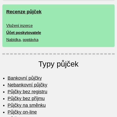
Recenze půjček
Vložení inzerce
Účet poskytovatele
Nabídka
,
poptávka
Typy půjček
Bankovní půjčky
Nebankovní půjčky
Půjčky bez registru
Půjčky bez příjmu
Půjčky na směnku
Půjčky on-line