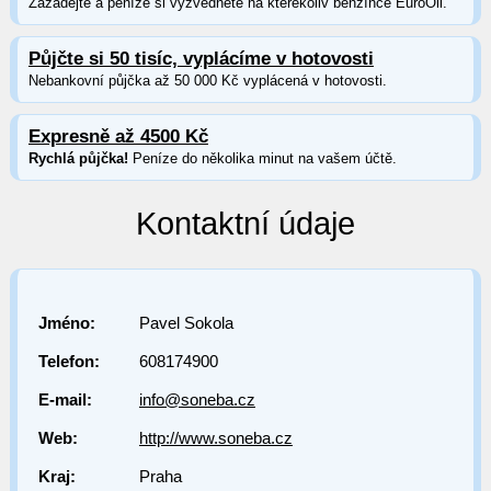
Zažádejte a peníze si vyzvednete na kterékoliv benzínce EuroOil.
Půjčte si 50 tisíc, vyplácíme v hotovosti
Nebankovní půjčka až 50 000 Kč vyplácená v hotovosti.
Expresně až 4500 Kč
Rychlá půjčka!
Peníze do několika minut na vašem účtě.
Kontaktní údaje
Jméno:
Pavel Sokola
Telefon:
608174900
E-mail:
info@soneba.cz
Web:
http://www.soneba.cz
Kraj:
Praha