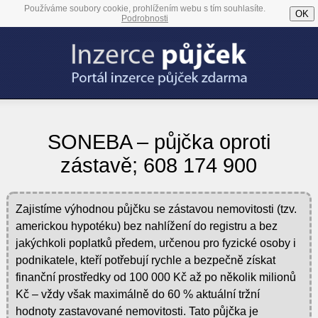
Používáme soubory cookie, prohlížením webu s tím souhlasíte.
OK
Podrobnosti
SONEBA – půjčka oproti
zástavě; 608 174 900
Zajistíme výhodnou půjčku se zástavou nemovitosti (tzv.
americkou hypotéku) bez nahlížení do registru a bez
jakýchkoli poplatků předem, určenou pro fyzické osoby i
podnikatele, kteří potřebují rychle a bezpečně získat
finanční prostředky od 100 000 Kč až po několik milionů
Kč – vždy však maximálně do 60 % aktuální tržní
hodnoty zastavované nemovitosti. Tato půjčka je