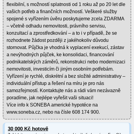
flexibilní, s možností splatnosti od 1 roku až po 20 let dle
vašich potřeb a finančních možností. Veškeré služby
spojené s vyřízením úvěru poskytujeme zcela ZDARMA
– včetně odhadu nemovitosti, právního servisu,
konzultací a zprostředkování – a to i v případě, že se
rozhodnete žádost později z jakéhokoliv důvodu
stornovat. Půjčka je vhodná k vyplacení exekucí, zástav
a nevýhodných půjček, ke konsolidaci, financování
podnikatelských záměrů, rekonstrukci nebo modernizaci
nemovitosti, investicím či jiným osobním potřebám.
Vyřízení je rychlé, diskrétní a bez složité administrativy –
individuální přístup a řešení na míru je pro nás
samozřejmostí. Kontaktujte nás a rádi vám nezávazně
poradíme, jak nejlépe vyřešit vaši situaci!
Více info k SONEBA americké hypotéce na
www.soneba.cz, nebo na čísle 608 174 900.
30 000 Kč hotově