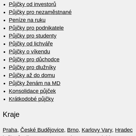
Půjčky od investorů
Půjčky pro nezaměstnané
Peníze na ruku
Půjčky pro podnikatele
Půjčky pro studenty
Půjčky od lichváře
Půjčky o víkendu
Půjčky pro důchodce
Půjčky pro dlužníky
Půjčky až do domu
Půjčky ženám na MD
Konsolidace půjček
Krátkodobé půjčky
Kraje
Praha
,
České Budějovice
,
Brno
,
Karlovy Vary
,
Hradec