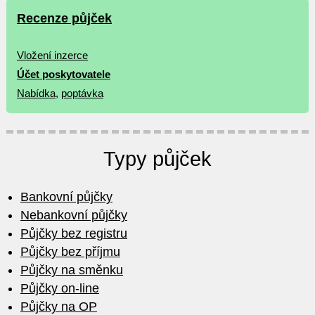
Recenze půjček
Vložení inzerce
Účet poskytovatele
Nabídka
,
poptávka
Typy půjček
Bankovní půjčky
Nebankovní půjčky
Půjčky bez registru
Půjčky bez příjmu
Půjčky na směnku
Půjčky on-line
Půjčky na OP