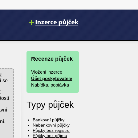
Recenze půjček
Vložení inzerce
z
Účet poskytovatele
i se
Nabídka
,
poptávka
K
ostí
Typy půjček
ávní
Bankovní půjčky
ní.
Nebankovní půjčky
Půjčky bez registru
Půjčky bez příjmu