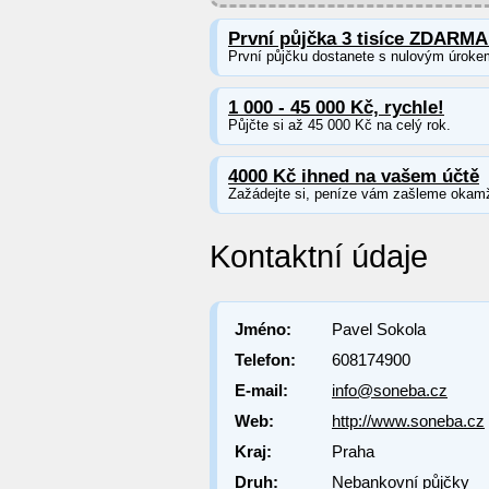
První půjčka 3 tisíce ZDARMA
První půjčku dostanete s nulovým úroke
1 000 - 45 000 Kč, rychle!
Půjčte si až 45 000 Kč na celý rok.
4000 Kč ihned na vašem účtě
Zažádejte si, peníze vám zašleme okamž
Kontaktní údaje
Jméno:
Pavel Sokola
Telefon:
608174900
E-mail:
info@soneba.cz
Web:
http://www.soneba.cz
Kraj:
Praha
Druh:
Nebankovní půjčky