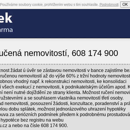
OK
Používáme soubory cookie, prohlížením webu s tím souhlasíte.
Podrobnosti
čená nemovitostí, 608 174 900
nost žádat ú úvěr se zástavou nemovitosti v bance zajistíme be
 ručenou nemovitostí až do výše 60% z tržní hodnoty nemovitost
í obnos vhodný např. k rekonstrukci nemovitosti, ke konsolidaci
 všech exekucí z nemovitosti, k podnikatelským účelům apod. 
ení nutné dojíždění ze strany klienta. Možnost ručení nemovit
užstevními a se souhlasem vlastníka nemovitostí třetí osoby.
 nemovitosti, posouzení žádosti, konzultace, poradenství a pr
elou dobu splátek, možnost jednorázového uhrazení hypotéky
ouva za seriózních podmínek předem k podrobnému prostudová
hypotéce bez registru na webu
cz a nebo na čísle 608 174 900.