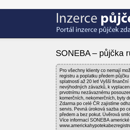
SONEBA – půjčka ru
Pro všechny klienty co nemají mož
registru a poplatku předem půjčku
splatností až 20 let! Vyšší finančn
nevýhodných závazků, k vyplacení
prvotnímu nezávaznému posouzení n
komerčních, nekomerčních, byty dr
Zdarma po celé ČR zajistíme odhad
servis. Pevná úroková sazba po c
předem a bez pokut. Úvěrová sml
Více informací SONEBA americké 
www.americkahypotekabezregistru.