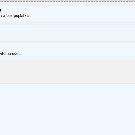
!
m a bez poplatku.
itě na účet.