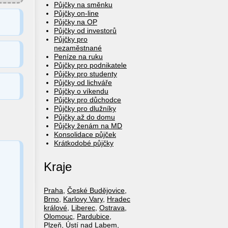
Půjčky na směnku
Půjčky on-line
Půjčky na OP
Půjčky od investorů
Půjčky pro
nezaměstnané
Peníze na ruku
Půjčky pro podnikatele
Půjčky pro studenty
Půjčky od lichváře
Půjčky o víkendu
Půjčky pro důchodce
Půjčky pro dlužníky
Půjčky až do domu
Půjčky ženám na MD
Konsolidace půjček
Krátkodobé půjčky
Kraje
Praha
,
České Budějovice
,
Brno
,
Karlovy Vary
,
Hradec
králové
,
Liberec
,
Ostrava
,
Olomouc
,
Pardubice
,
Plzeň
,
Ústí nad Labem
,