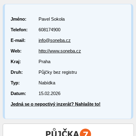
Jméno:
Pavel Sokola
Telefon:
608174900
E-mail:
info@soneba.cz
Web:
http://www.soneba.cz
Kraj:
Praha
Druh:
Půjčky bez registru
Typ:
Nabídka
Datum:
15.02.2026
Jedná se o nepoctivý inzerát? Nahlašte to!