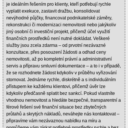
je ideálním řešením pro klienty, kteří potřebují rychle
vyplatit exekuce, zastavit dražbu, konsolidovat
nevýhodné půjčky, financovat podnikatelské záměry,
rekonstrukci či modernizaci nemovitosti nebo jakýkoliv
jiný osobní či investiční projekt, přičemž účel využití
finančních prostředků není nutné dokládat. Veškeré
služby jsou zcela zdarma – od prvotní nezávazné
konzultace, přes posouzení žádosti a odhad ceny
nemovitosti, až po kompletní právní a administrativní
servis a přípravu smluvní dokumentace – a to i v případě,
že se rozhodnete žádost kdykoliv v průběhu vyřizování
stornovat. Jednáme rychle, diskrétně a s individuálním
přístupem ke každému klientovi, přičemž úvěr lze
kdykoliv předčasně splatit bez sankcí. Pokud vlastníte
vhodnou nemovitost a hledáte bezpečné, transparentní a
férové řešení své finanční situace bez zbytečných
průtahů a skrytých nákladů, neváhejte nás kontaktovat –
připravíme vám nezávaznou nabídku na míru a
pomůžeme vám získat potřebné prostředky rychle a bez