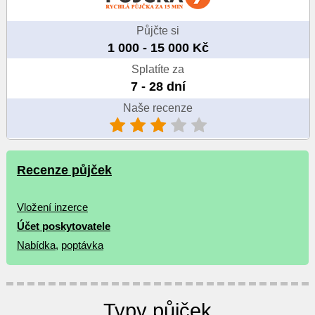
Půjčte si
1 000 - 15 000 Kč
Splatíte za
7 - 28 dní
Naše recenze
Recenze půjček
Vložení inzerce
Účet poskytovatele
Nabídka
,
poptávka
Typy půjček