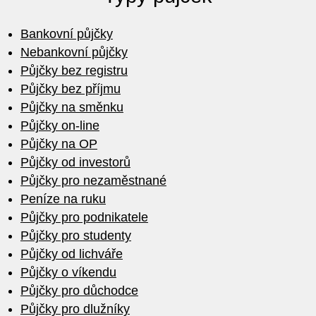
Bankovní půjčky
Nebankovní půjčky
Půjčky bez registru
Půjčky bez příjmu
Půjčky na směnku
Půjčky on-line
Půjčky na OP
Půjčky od investorů
Půjčky pro nezaměstnané
Peníze na ruku
Půjčky pro podnikatele
Půjčky pro studenty
Půjčky od lichváře
Půjčky o víkendu
Půjčky pro důchodce
Půjčky pro dlužníky