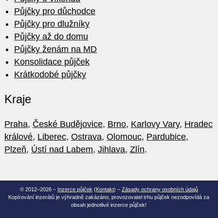
Půjčky pro důchodce
Půjčky pro dlužníky
Půjčky až do domu
Půjčky ženám na MD
Konsolidace půjček
Krátkodobé půjčky
Kraje
Praha
,
České Budějovice
,
Brno
,
Karlovy Vary
,
Hradec
králové
,
Liberec
,
Ostrava
,
Olomouc
,
Pardubice
,
Plzeň
,
Ústí nad Labem
,
Jihlava
,
Zlín
.
© 2012–2026 –
Inzerce půjček
(
Kontakt
) –
Zásady ochrany osobních údajů
Kopírování inzerátů je výhradně zakázáno, provozovatel trhu půjček nezodpovídá za
obsah jednotlivé inzerce půjček!