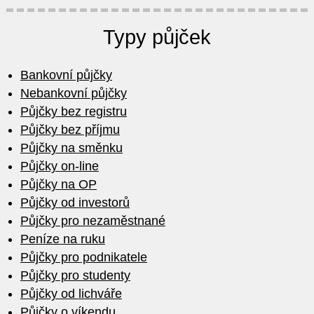
Typy půjček
Bankovní půjčky
Nebankovní půjčky
Půjčky bez registru
Půjčky bez příjmu
Půjčky na směnku
Půjčky on-line
Půjčky na OP
Půjčky od investorů
Půjčky pro nezaměstnané
Peníze na ruku
Půjčky pro podnikatele
Půjčky pro studenty
Půjčky od lichváře
Půjčky o víkendu