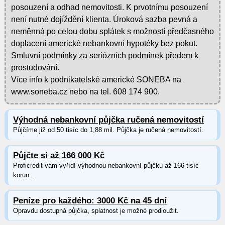
posouzení a odhad nemovitosti. K prvotnímu posouzení
není nutné dojíždění klienta. Úroková sazba pevná a
neměnná po celou dobu splátek s možností předčasného
doplacení americké nebankovní hypotéky bez pokut.
Smluvní podmínky za seriózních podmínek předem k
prostudování.
Více info k podnikatelské americké SONEBA na
www.soneba.cz nebo na tel. 608 174 900.
Výhodná nebankovní půjčka ručená nemovitostí
Půjčíme již od 50 tisíc do 1,88 mil. Půjčka je ručená nemovitostí.
Půjčte si až 166 000 Kč
Proficredit vám vyřídí výhodnou nebankovní půjčku až 166 tisíc
korun...
Peníze pro každého: 3000 Kč na 45 dní
Opravdu dostupná půjčka, splatnost je možné prodloužit.