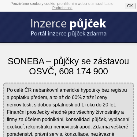
Používáme soubory cookie, prohlížením webu s tím souhlasíte.
OK
Podrobnosti
SONEBA – půjčky se zástavou
OSVČ, 608 174 900
Po celé ČR nebankovní americké hypotéky bez registru
a poplatku předem, a to až do 60% z tržní ceny
nemovitosti, s dobou splatnosti od 1 roku do 20 let.
Finanční prostředky vhodné pro všechny živnostníky a
firmy za účelem podnikání, konsolidaci půjček, vyplacení
exekucí, rekonstrukci nemovitosti apod. Zdarma veškeré
poradenství, právní servis, konzultace, nezávazné