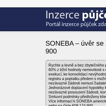
SONEBA – úvěr se z
900
Rychle a levně a bez zbytečného p
60% z tržní hodnoty nemovitosti s 
exekucí, ke konsolidaci nevýhodn
registru a poplatku předem s možn
nezávazné žádosti nemusí žadatel
Jednorázové doplacení hypotéky kd
nezávazné posouzení žádosti, konz
Smluvní podmínky předloženy kl
Více informací k SONEBA americk
nebo na čísle 608 174 900.