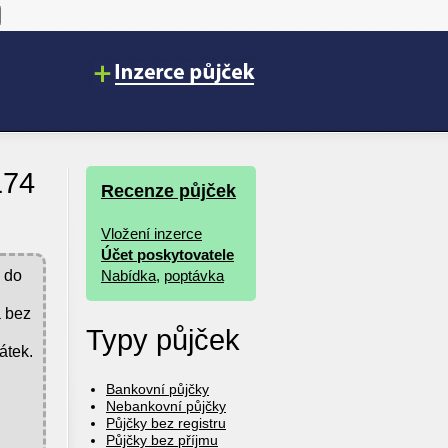
174
Recenze půjček
Vložení inzerce
Účet poskytovatele
ž do
Nabídka
,
poptávka
a bez
Typy půjček
átek.
Bankovní půjčky
Nebankovní půjčky
Půjčky bez registru
Půjčky bez příjmu