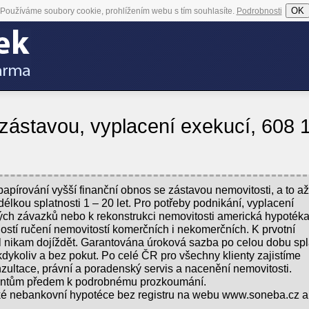
OK
Používáme soubory cookie, prohlížením webu s tím souhlasíte.
Podrobnosti
ástavou, vyplacení exekucí, 608 
apírování vyšší finanční obnos se zástavou nemovitosti, a to a
délkou splatnosti 1 – 20 let. Pro potřeby podnikání, vyplacení
ých závazků nebo k rekonstrukci nemovitosti americká hypoték
ostí ručení nemovitostí komerčních i nekomerčních. K prvotní
 nikam dojíždět. Garantována úroková sazba po celou dobu spl
ykoliv a bez pokut. Po celé ČR pro všechny klienty zajistíme
ultace, právní a poradenský servis a nacenění nemovitosti.
ientům předem k podrobnému prozkoumání.
é nebankovní hypotéce bez registru na webu www.soneba.cz a