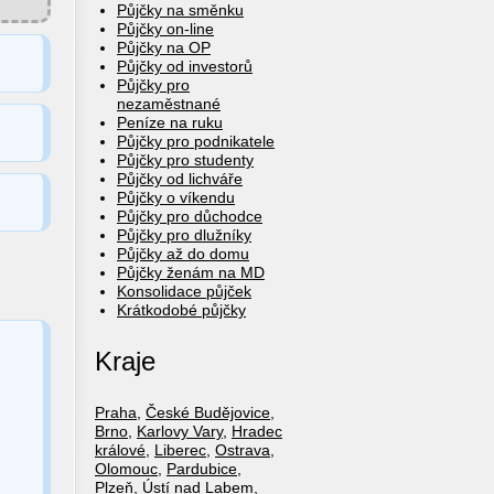
Půjčky na směnku
Půjčky on-line
Půjčky na OP
Půjčky od investorů
Půjčky pro
nezaměstnané
Peníze na ruku
Půjčky pro podnikatele
Půjčky pro studenty
Půjčky od lichváře
Půjčky o víkendu
Půjčky pro důchodce
Půjčky pro dlužníky
Půjčky až do domu
Půjčky ženám na MD
Konsolidace půjček
Krátkodobé půjčky
Kraje
Praha
,
České Budějovice
,
Brno
,
Karlovy Vary
,
Hradec
králové
,
Liberec
,
Ostrava
,
Olomouc
,
Pardubice
,
Plzeň
,
Ústí nad Labem
,