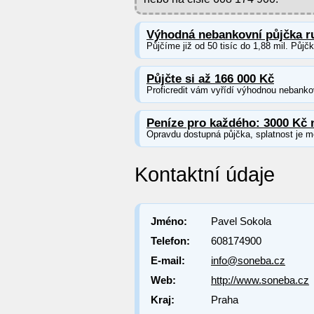
Výhodná nebankovní půjčka r
Půjčíme již od 50 tisíc do 1,88 mil. Půjč
Půjčte si až 166 000 Kč
Proficredit vám vyřídí výhodnou nebankov
Peníze pro každého: 3000 Kč 
Opravdu dostupná půjčka, splatnost je m
Kontaktní údaje
Jméno:
Pavel Sokola
Telefon:
608174900
E-mail:
info@soneba.cz
Web:
http://www.soneba.cz
Kraj:
Praha