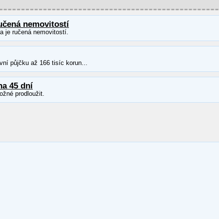
učená nemovitostí
ka je ručená nemovitostí.
ní půjčku až 166 tisíc korun...
na 45 dní
ožné prodloužit.