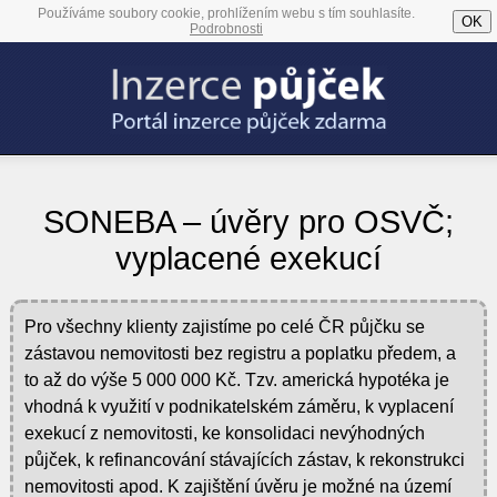
Používáme soubory cookie, prohlížením webu s tím souhlasíte.
OK
Podrobnosti
SONEBA – úvěry pro OSVČ;
vyplacené exekucí
Pro všechny klienty zajistíme po celé ČR půjčku se
zástavou nemovitosti bez registru a poplatku předem, a
to až do výše 5 000 000 Kč. Tzv. americká hypotéka je
vhodná k využití v podnikatelském záměru, k vyplacení
exekucí z nemovitosti, ke konsolidaci nevýhodných
půjček, k refinancování stávajících zástav, k rekonstrukci
nemovitosti apod. K zajištění úvěru je možné na území