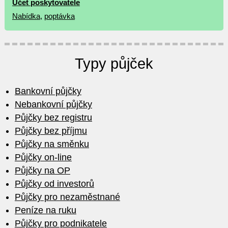
Účet poskytovatele
Nabídka
,
poptávka
Typy půjček
Bankovní půjčky
Nebankovní půjčky
Půjčky bez registru
Půjčky bez příjmu
Půjčky na směnku
Půjčky on-line
Půjčky na OP
Půjčky od investorů
Půjčky pro nezaměstnané
Peníze na ruku
Půjčky pro podnikatele