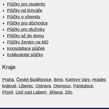
Půjčky pro studenty
Půjčky od lichváře
Půjčky o víkendu
Půjčky pro důchodce
Půjčky pro dlužníky
Půjčky až do domu
Půjčky ženám na MD
Konsolidace půjček
Krátkodobé půjčky
Kraje
Praha
,
České Budějovice
,
Brno
,
Karlovy Vary
,
Hradec
králové
,
Liberec
,
Ostrava
,
Olomouc
,
Pardubice
,
Plzeň
,
Ústí nad Labem
,
Jihlava
,
Zlín
.