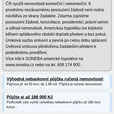
ČR využít nemovitosti komerční i nekomerční. K
prvotnímu nezávaznému posouzení žádosti není nutná
návštěva ze strany žadatele. Zdarma zajistíme
posouzení žádosti, konzultace, poradenství, právní servis
a odhad nemovitosti. Americkou hypotéku lze kdykoliv
během splátkového období doplatit předem a bez pokut.
Úroková sazba smluvní a pevná po celou dobu splácení.
Úvěrová smlouva předložena žadatelům předem k
podrobnému prověření.
Více info k SONEBA americké hypotéce na
www.soneba.cz nebo na tel. 608 174 900.
Výhodná nebankovní půjčka ručená nemovitostí
Půjčíme již od 50 tisíc do 1,88 mil. Půjčka je ručená nemovitostí.
Půjčte si až 166 000 Kč
Proficredit vám vyřídí výhodnou nebankovní půjčku až 166 tisíc
korun...