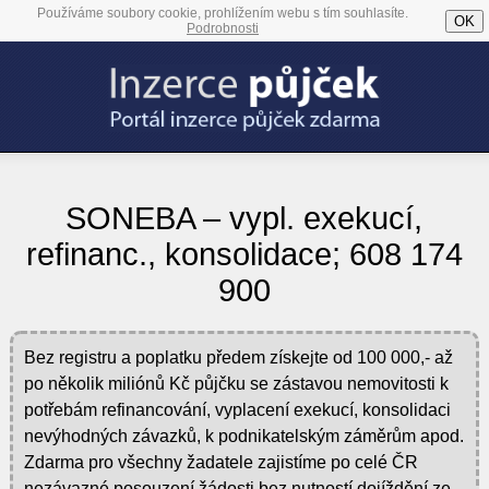
Používáme soubory cookie, prohlížením webu s tím souhlasíte.
OK
Podrobnosti
SONEBA – vypl. exekucí,
refinanc., konsolidace; 608 174
900
Bez registru a poplatku předem získejte od 100 000,- až
po několik miliónů Kč půjčku se zástavou nemovitosti k
potřebám refinancování, vyplacení exekucí, konsolidaci
nevýhodných závazků, k podnikatelským záměrům apod.
Zdarma pro všechny žadatele zajistíme po celé ČR
nezávazné posouzení žádosti bez nutností dojíždění ze