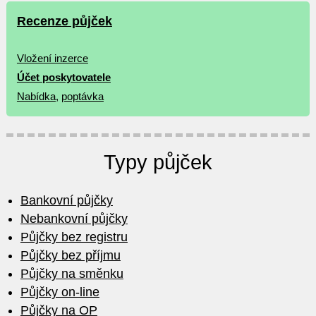
Recenze půjček
Vložení inzerce
Účet poskytovatele
Nabídka
,
poptávka
Typy půjček
Bankovní půjčky
Nebankovní půjčky
Půjčky bez registru
Půjčky bez příjmu
Půjčky na směnku
Půjčky on-line
Půjčky na OP