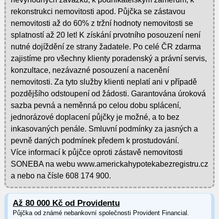
rekonstrukci nemovitosti apod. Půjčka se zástavou
nemovitosti až do 60% z tržní hodnoty nemovitosti se
splatností až 20 let! K získání prvotního posouzení není
nutné dojíždění ze strany žadatele. Po celé ČR zdarma
zajistíme pro všechny klienty poradenský a právní servis,
konzultace, nezávazné posouzení a nacenění
nemovitosti. Za tyto služby klienti neplatí ani v případě
pozdějšího odstoupení od žádosti. Garantována úroková
sazba pevná a neměnná po celou dobu splácení,
jednorázové doplacení půjčky je možné, a to bez
inkasovaných penále. Smluvní podmínky za jasných a
pevně daných podmínek předem k prostudování.
Více informací k půjčce oproti zástavě nemovitosti
SONEBA na webu www.americkahypotekabezregistru.cz
a nebo na čísle 608 174 900.
Až 80 000 Kč od Providentu
Půjčka od známé nebankovní společnosti Provident Financial.