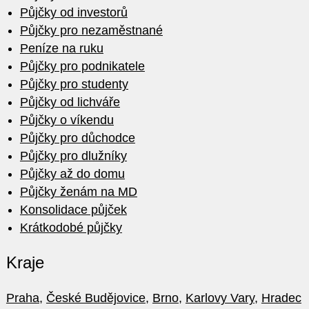
Půjčky od investorů
Půjčky pro nezaměstnané
Peníze na ruku
Půjčky pro podnikatele
Půjčky pro studenty
Půjčky od lichváře
Půjčky o víkendu
Půjčky pro důchodce
Půjčky pro dlužníky
Půjčky až do domu
Půjčky ženám na MD
Konsolidace půjček
Krátkodobé půjčky
Kraje
Praha
,
České Budějovice
,
Brno
,
Karlovy Vary
,
Hradec