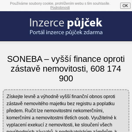
Používáme soubory cookie, prohlížením webu s tím souhlasíte.
OK
Podrobnosti
SONEBA – vyšší finance oproti
zástavě nemovitosti, 608 174
900
Získejte levně a výhodně vyšší finanční obnos oproti
zástavě nemovitého majetku bez registru a poplatku
předem. Ručit lze nemovitostmi nekomerčními,
komerčními a nemovitostmi třetích osob. Využitelné k
vyplacení exekucí z nemovitosti, ke sloučení všech
nevýhodných závazků, k podnikatelským záměrům, k