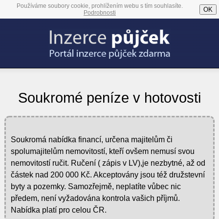
Používáme soubory cookie, prohlížením webu s tím souhlasíte.
OK
Podrobnosti
Soukromé peníze v hotovosti
Soukromá nabídka financí, určena majitelům či
spolumajitelům nemovitostí, kteří ovšem nemusí svou
nemovitostí ručit. Ručení ( zápis v LV),je nezbytné, až od
částek nad 200 000 Kč. Akceptovány jsou též družstevní
byty a pozemky. Samozřejmě, neplatíte vůbec nic
předem, není vyžadována kontrola vašich příjmů.
Nabídka platí pro celou ČR.