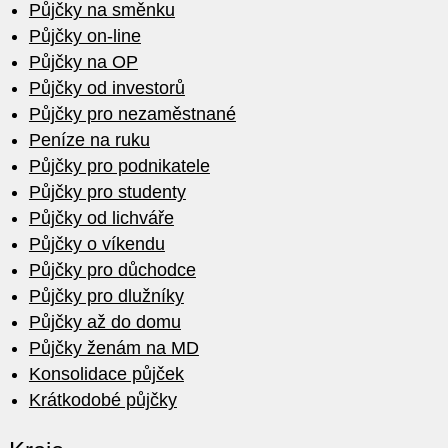
Půjčky na směnku
Půjčky on-line
Půjčky na OP
Půjčky od investorů
Půjčky pro nezaměstnané
Peníze na ruku
Půjčky pro podnikatele
Půjčky pro studenty
Půjčky od lichváře
Půjčky o víkendu
Půjčky pro důchodce
Půjčky pro dlužníky
Půjčky až do domu
Půjčky ženám na MD
Konsolidace půjček
Krátkodobé půjčky