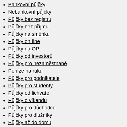
Bankovní půjčky
Nebankovní půjčky
Půjčky bez registru
Půjčky bez příjmu
Půjčky na směnku
Půjčky on-line
Půjčky na OP
Půjčky od investorů
Půjčky pro nezaměstnané
Peníze na ruku
Půjčky pro podnikatele
Půjčky pro studenty
Půjčky od lichváře
Půjčky o víkendu
Půjčky pro důchodce
Půjčky pro dlužníky
Půjčky až do domu