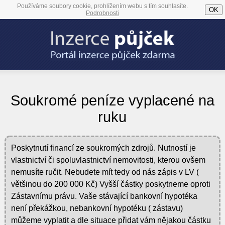
Používáme soubory cookie, prohlížením webu s tím souhlasíte.
OK
Podrobnosti
Soukromé peníze vyplacené na
ruku
Poskytnutí financí ze soukromých zdrojů. Nutností je
vlastnictví či spoluvlastnictví nemovitosti, kterou ovšem
nemusíte ručit. Nebudete mít tedy od nás zápis v LV (
většinou do 200 000 Kč) Vyšší částky poskytneme oproti
Zástavnímu právu. Vaše stávající bankovní hypotéka
není překážkou, nebankovní hypotéku ( zástavu)
můžeme vyplatit a dle situace přidat vám nějakou částku