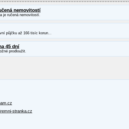
učená nemovitostí
ka je ručená nemovitostí.
ní půjčku až 166 tisíc korun...
na 45 dní
ožné prodloužit.
nam.cz
firemni-stranka.cz