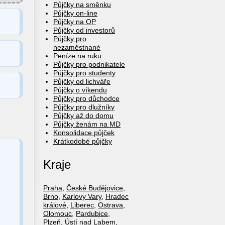
Půjčky na směnku
Půjčky on-line
Půjčky na OP
Půjčky od investorů
Půjčky pro
nezaměstnané
Peníze na ruku
Půjčky pro podnikatele
Půjčky pro studenty
Půjčky od lichváře
Půjčky o víkendu
Půjčky pro důchodce
Půjčky pro dlužníky
Půjčky až do domu
Půjčky ženám na MD
Konsolidace půjček
Krátkodobé půjčky
Kraje
Praha
,
České Budějovice
,
Brno
,
Karlovy Vary
,
Hradec
králové
,
Liberec
,
Ostrava
,
Olomouc
,
Pardubice
,
Plzeň
,
Ústí nad Labem
,