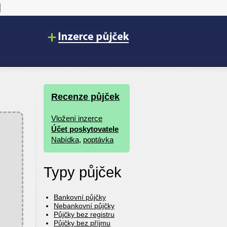
Recenze půjček
Vložení inzerce
Účet poskytovatele
Nabídka
,
poptávka
Typy půjček
Bankovní půjčky
Nebankovní půjčky
Půjčky bez registru
Půjčky bez příjmu