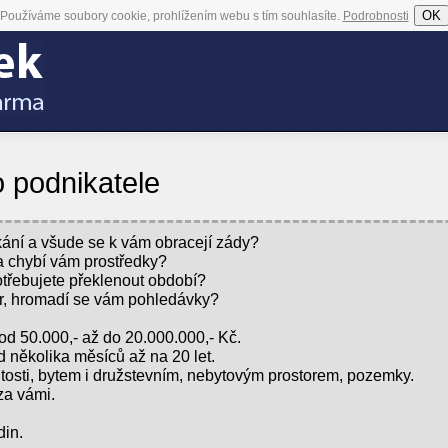
OK
Používáme soubory cookie, prohlížením webu s tím souhlasíte.
Podrobnosti
podnikatele
kání a všude se k vám obracejí zády?
 a chybí vám prostředky?
potřebujete překlenout období?
r, hromadí se vám pohledávky?
od 50.000,- až do 20.000.000,- Kč.
d několika měsíců až na 20 let.
tosti, bytem i družstevním, nebytovým prostorem, pozemky.
za vámi.
din.