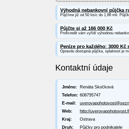
Výhodná nebankovní půjčka r
Půjčíme již od 50 tisíc do 1,88 mil. Půjč
Půjčte si až 166 000 Kč
Proficredit vám vyřídí výhodnou nebankov
Peníze pro každého: 3000 Kč 
Opravdu dostupná půjčka, splatnost je m
Kontaktní údaje
Jméno:
Renáta Skočková
Telefon:
608795747
E-mail:
uverovapohotovost@sez
Web:
http://uverovapohotovost.
Kraj:
Ostrava
Druh:
Půjčky pro podnikatele