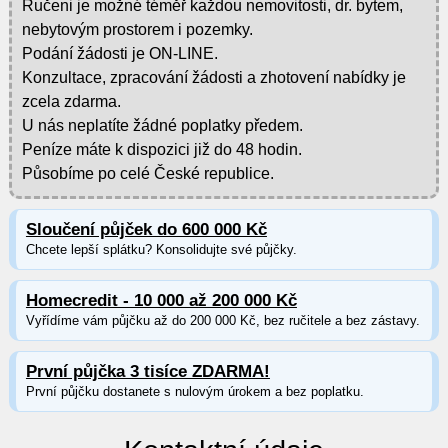
Ručeni je možné téměř každou nemovitosti, dr. bytem,
nebytovým prostorem i pozemky.
Podání žádosti je ON-LINE.
Konzultace, zpracování žádosti a zhotovení nabídky je
zcela zdarma.
U nás neplatíte žádné poplatky předem.
Peníze máte k dispozici již do 48 hodin.
Působíme po celé České republice.
Sloučení půjček do 600 000 Kč
Chcete lepší splátku? Konsolidujte své půjčky.
Homecredit - 10 000 až 200 000 Kč
Vyřídíme vám půjčku až do 200 000 Kč, bez ručitele a bez zástavy.
První půjčka 3 tisíce ZDARMA!
První půjčku dostanete s nulovým úrokem a bez poplatku.