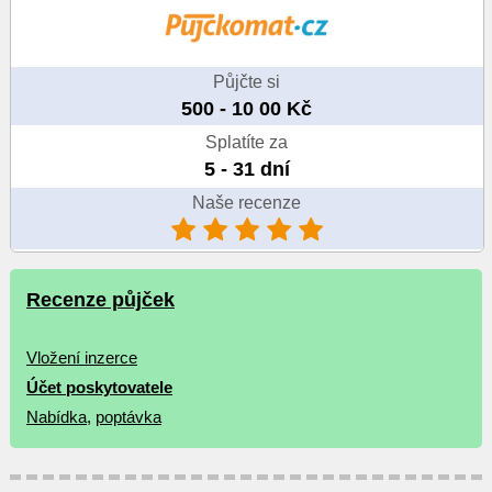
Půjčte si
500 - 10 00 Kč
Splatíte za
5 - 31 dní
Naše recenze
Recenze půjček
Vložení inzerce
Účet poskytovatele
Nabídka
,
poptávka