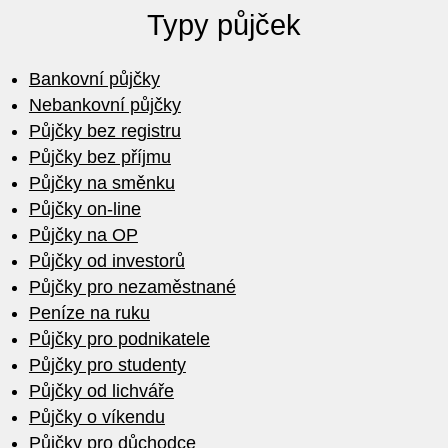
Typy půjček
Bankovní půjčky
Nebankovní půjčky
Půjčky bez registru
Půjčky bez příjmu
Půjčky na směnku
Půjčky on-line
Půjčky na OP
Půjčky od investorů
Půjčky pro nezaměstnané
Peníze na ruku
Půjčky pro podnikatele
Půjčky pro studenty
Půjčky od lichváře
Půjčky o víkendu
Půjčky pro důchodce