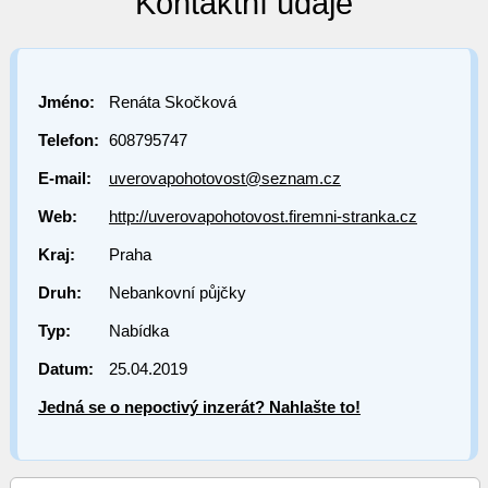
Kontaktní údaje
Jméno:
Renáta Skočková
Telefon:
608795747
E-mail:
uverovapohotovost@seznam.cz
Web:
http://uverovapohotovost.firemni-stranka.cz
Kraj:
Praha
Druh:
Nebankovní půjčky
Typ:
Nabídka
Datum:
25.04.2019
Jedná se o nepoctivý inzerát? Nahlašte to!