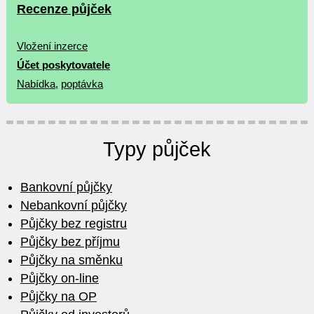
Recenze půjček
Vložení inzerce
Účet poskytovatele
Nabídka
,
poptávka
Typy půjček
Bankovní půjčky
Nebankovní půjčky
Půjčky bez registru
Půjčky bez příjmu
Půjčky na směnku
Půjčky on-line
Půjčky na OP