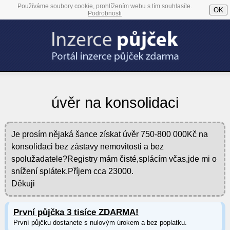
Používáme soubory cookie, prohlížením webu s tím souhlasíte.
OK
Podrobnosti
úvěr na konsolidaci
Je prosím nějaká šance získat úvěr 750-800 000Kč na
konsolidaci bez zástavy nemovitosti a bez
spolužadatele?Registry mám čisté,splácím včas,jde mi o
snížení splátek.Příjem cca 23000.
Děkuji
První půjčka 3 tisíce ZDARMA!
První půjčku dostanete s nulovým úrokem a bez poplatku.