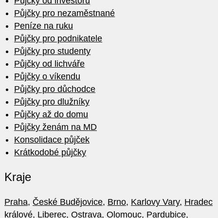
Půjčky od investorů
Půjčky pro nezaměstnané
Peníze na ruku
Půjčky pro podnikatele
Půjčky pro studenty
Půjčky od lichváře
Půjčky o víkendu
Půjčky pro důchodce
Půjčky pro dlužníky
Půjčky až do domu
Půjčky ženám na MD
Konsolidace půjček
Krátkodobé půjčky
Kraje
Praha
,
České Budějovice
,
Brno
,
Karlovy Vary
,
Hradec
králové
,
Liberec
,
Ostrava
,
Olomouc
,
Pardubice
,