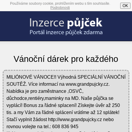
Používáme soubory cookie, prohlížením webu s tím souhlasíte.
OK
Podrobnosti
Vánoční dárek pro každého
MILIÓNOVÉ VÁNOCE!! Výhodná SPECIÁLNÍ VÁNOČNÍ
SOUTĚŽ. Více informací na www.grandpujcky.cz.
Nabídka je pro zaměstnance ,OSVČ,
důchodce,rentiéry,maminky na MD. Naše půjčka se
vyplácí! Bonus za řádné splacení! Získejte úvěr až 250
tis. a my Vám za řádné splácení vrátíme až 12 splátek!
Stačí vyplnit žádost http://www.grandpujcky.cz nebo
rovnou volejte na tel.: 608 836 945