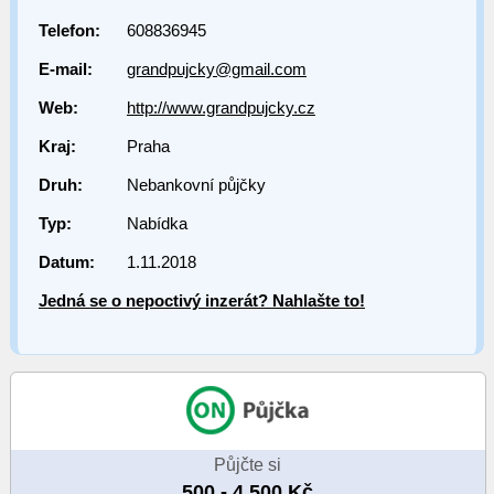
Telefon:
608836945
E-mail:
grandpujcky@gmail.com
Web:
http://www.grandpujcky.cz
Kraj:
Praha
Druh:
Nebankovní půjčky
Typ:
Nabídka
Datum:
1.11.2018
Jedná se o nepoctivý inzerát? Nahlašte to!
Půjčte si
500 - 4 500 Kč