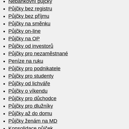
Nebankovní půjčky
Půjčky bez registru
Půjčky bez příjmu
Půjčky na směnku
Půjčky on-line
Půjčky na OP
Půjčky od investorů
Půjčky pro nezaměstnané
Peníze na ruku
Půjčky pro podnikatele
Půjčky pro studenty
Půjčky od lichváře
Půjčky o víkendu
Půjčky pro důchodce
Půjčky pro dlužníky
Půjčky až do domu
Půjčky ženám na MD
Konsolidace půjček