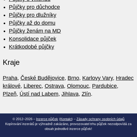
Půjčky pro důchodce
Půjčky pro dlužníky
Půjčky až do domu
Půjčky ženám na MD
Konsolidace půjček
Krátkodobé půjčky
Kraje
Praha
,
České Budějovice
,
Brno
,
Karlovy Vary
,
Hradec
králové
,
Liberec
,
Ostrava
,
Olomouc
,
Pardubice
,
Plzeň
,
Ústí nad Labem
,
Jihlava
,
Zlín
.
© 2012–2026 –
Inzerce půjček
(
Kontakt
) –
Zásady ochrany osobních údajů
Kopírování inzerátů je výhradně zakázáno, provozovatel trhu půjček nezodpovídá za
obsah jednotlivé inzerce půjček!