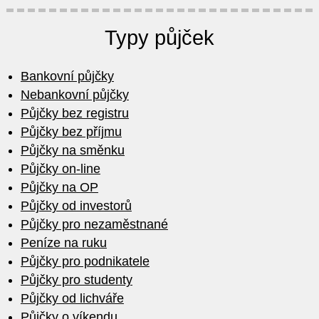
Typy půjček
Bankovní půjčky
Nebankovní půjčky
Půjčky bez registru
Půjčky bez příjmu
Půjčky na směnku
Půjčky on-line
Půjčky na OP
Půjčky od investorů
Půjčky pro nezaměstnané
Peníze na ruku
Půjčky pro podnikatele
Půjčky pro studenty
Půjčky od lichváře
Půjčky o víkendu