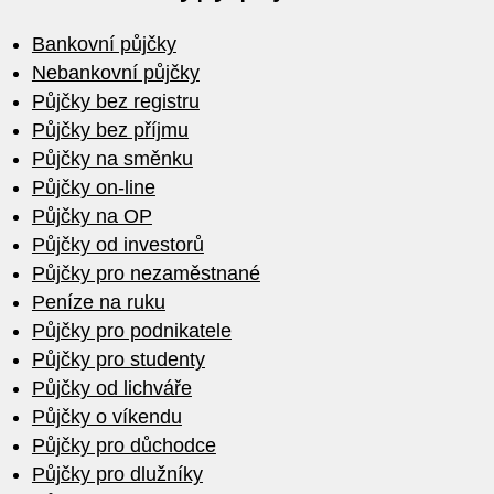
Bankovní půjčky
Nebankovní půjčky
Půjčky bez registru
Půjčky bez příjmu
Půjčky na směnku
Půjčky on-line
Půjčky na OP
Půjčky od investorů
Půjčky pro nezaměstnané
Peníze na ruku
Půjčky pro podnikatele
Půjčky pro studenty
Půjčky od lichváře
Půjčky o víkendu
Půjčky pro důchodce
Půjčky pro dlužníky