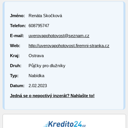
Jméno:
Renáta Skočková
Telefon:
608795747
E-mail:
uverovapohotovost@seznam.cz
Web:
http://uverovapohotovost.firemni-stranka.cz
Kraj:
Ostrava
Druh:
Půjčky pro dlužníky
Typ:
Nabídka
Datum:
2.02.2023
Jedná se o nepoctivý inzerát? Nahlašte to!