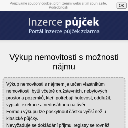
Používáme soubory cookie, prohlížením webu s tím souhlasíte.
OK
Podrobnosti
Výkup nemovitosti s možnosti
nájmu
Výkup nemovitosti s nájmem je určen vlastníkům
nemovitosti, bytů včetně družstevních, nebytových
prostor a pozemků, kteří potřebují hotovost, oddlužit,
vyplatit exekuce a nedosáhnou na úvěr.
Formou výkupu lze poskytnout částku vyšší než u
klasické půjčky.
Nevyžaduje se dokládání příjmu, registry se rovněž