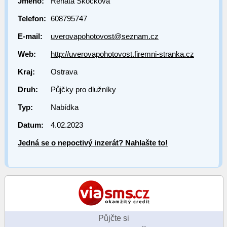
Jméno:
Renáta Skočková
Telefon:
608795747
E-mail:
uverovapohotovost@seznam.cz
Web:
http://uverovapohotovost.firemni-stranka.cz
Kraj:
Ostrava
Druh:
Půjčky pro dlužníky
Typ:
Nabídka
Datum:
4.02.2023
Jedná se o nepoctivý inzerát? Nahlašte to!
Půjčte si