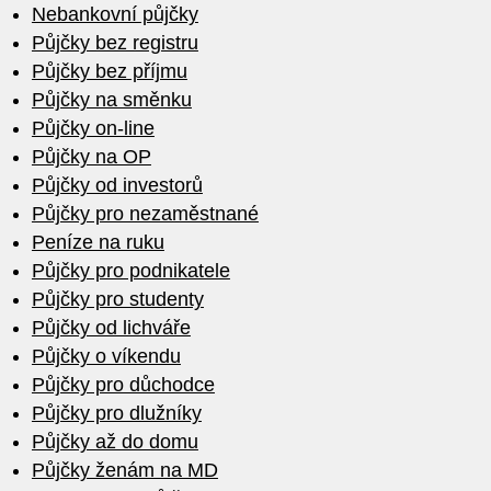
Nebankovní půjčky
Půjčky bez registru
Půjčky bez příjmu
Půjčky na směnku
Půjčky on-line
Půjčky na OP
Půjčky od investorů
Půjčky pro nezaměstnané
Peníze na ruku
Půjčky pro podnikatele
Půjčky pro studenty
Půjčky od lichváře
Půjčky o víkendu
Půjčky pro důchodce
Půjčky pro dlužníky
Půjčky až do domu
Půjčky ženám na MD