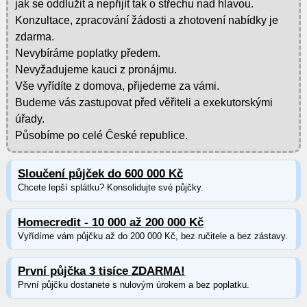
jak se oddlužit a nepřijít tak o střechu nad hlavou.
Konzultace, zpracování žádosti a zhotovení nabídky je
zdarma.
Nevybíráme poplatky předem.
Nevyžadujeme kauci z pronájmu.
Vše vyřídíte z domova, přijedeme za vámi.
Budeme vás zastupovat před věřiteli a exekutorskými
úřady.
Působíme po celé České republice.
Sloučení půjček do 600 000 Kč
Chcete lepší splátku? Konsolidujte své půjčky.
Homecredit - 10 000 až 200 000 Kč
Vyřídíme vám půjčku až do 200 000 Kč, bez ručitele a bez zástavy.
První půjčka 3 tisíce ZDARMA!
První půjčku dostanete s nulovým úrokem a bez poplatku.