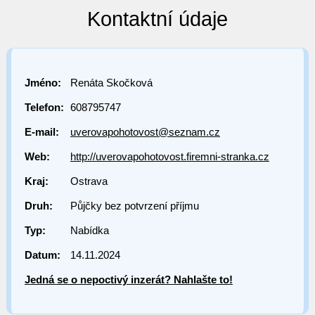
Kontaktní údaje
Jméno:
Renáta Skočková
Telefon:
608795747
E-mail:
uverovapohotovost@seznam.cz
Web:
http://uverovapohotovost.firemni-stranka.cz
Kraj:
Ostrava
Druh:
Půjčky bez potvrzení příjmu
Typ:
Nabídka
Datum:
14.11.2024
Jedná se o nepoctivý inzerát? Nahlašte to!