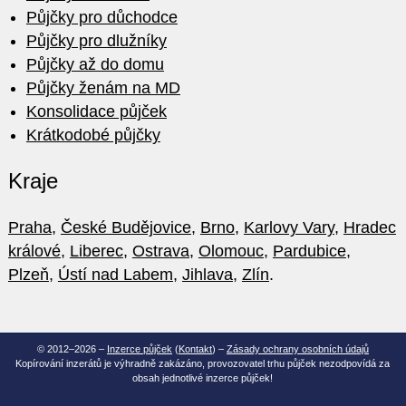
Půjčky pro důchodce
Půjčky pro dlužníky
Půjčky až do domu
Půjčky ženám na MD
Konsolidace půjček
Krátkodobé půjčky
Kraje
Praha
,
České Budějovice
,
Brno
,
Karlovy Vary
,
Hradec
králové
,
Liberec
,
Ostrava
,
Olomouc
,
Pardubice
,
Plzeň
,
Ústí nad Labem
,
Jihlava
,
Zlín
.
© 2012–2026 –
Inzerce půjček
(
Kontakt
) –
Zásady ochrany osobních údajů
Kopírování inzerátů je výhradně zakázáno, provozovatel trhu půjček nezodpovídá za
obsah jednotlivé inzerce půjček!