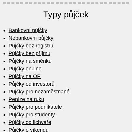
Typy půjček
Bankovní půjčky
Nebankovní půjčky
Půjčky bez registru
Půjčky bez příjmu
Půjčky na směnku
Půjčky on-line
Půjčky na OP
Půjčky od investorů
Půjčky pro nezaměstnané
Peníze na ruku
Půjčky pro podnikatele
Půjčky pro studenty
Půjčky od lichváře
Půjčky o víkendu