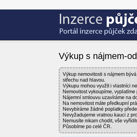
Výkup s nájmem-odd
Výkup nemovitosti s nájmem bývá vě
střechu nad hlavou.
Výkupu mohou využít i vlastníci ne
Nemovitost vykoupíme, vyplatíme 
Nájemní smlouvu uzavíráme na do
Na nemovitost máte předkupní prá
Nevybíráme žádné poplatky před
Nevyžadujeme vratnou kauci z pr
Nemusíte nikam chodit, vše vyřídí
Působíme po celé ČR.