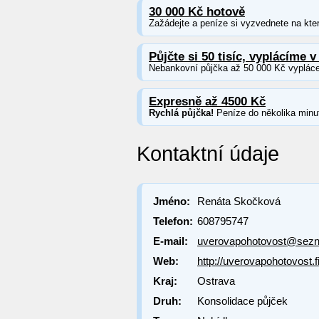
30 000 Kč hotově
Zažádejte a peníze si vyzvednete na kter
Půjčte si 50 tisíc, vyplácíme v
Nebankovní půjčka až 50 000 Kč vypláce
Expresně až 4500 Kč
Rychlá půjčka!
Peníze do několika minu
Kontaktní údaje
Jméno:
Renáta Skočková
Telefon:
608795747
E-mail:
uverovapohotovost@sez
Web:
http://uverovapohotovost.
Kraj:
Ostrava
Druh:
Konsolidace půjček