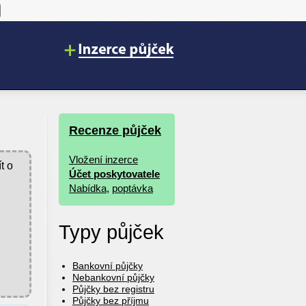
Recenze půjček
Vložení inzerce
t o
Účet poskytovatele
Nabídka
,
poptávka
Typy půjček
Bankovní půjčky
Nebankovní půjčky
Půjčky bez registru
Půjčky bez příjmu