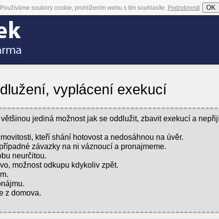
OK
Používáme soubory cookie, prohlížením webu s tím souhlasíte.
Podrobnosti
lužení, vyplácení exekucí
tšinou jediná možnost jak se oddlužit, zbavit exekucí a nepřijí
movitosti, kteří shání hotovost a nedosáhnou na úvěr.
případné závazky na ni váznoucí a pronajmeme.
bu neurčitou.
vo, možnost odkupu kdykoliv zpět.
em.
onájmu.
te z domova.