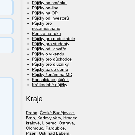
Půjčky na směnku
Půjčky on-line
Půjčky na OP
Půjčky od investorů
Půjčky pro
nezaměstnané
Peníze na ruku
Půjčky pro podnikatele
Půjčky pro studenty
Půjčky od lichváře
Půjčky o víkendu
Půjčky pro důchodce
Půjčky pro dlužníky
Půjčky až do domu
Půjčky ženám na MD
Konsolidace půjček
Krátkodobé půjčky
Kraje
Praha
,
České Budějovice
,
Brno
,
Karlovy Vary
,
Hradec
králové
,
Liberec
,
Ostrava
,
Olomouc
,
Pardubice
,
Plzeň
,
Ústí nad Labem
,