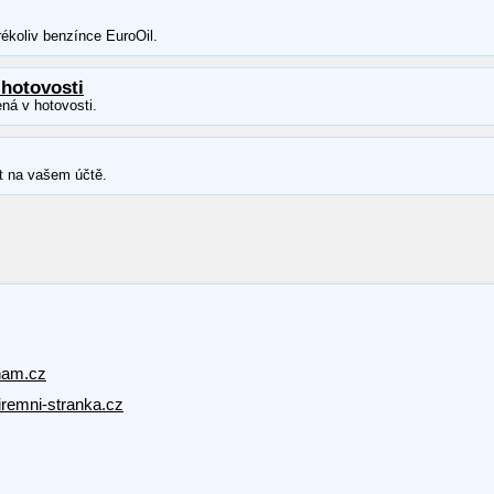
ékoliv benzínce EuroOil.
 hotovosti
ná v hotovosti.
t na vašem účtě.
nam.cz
firemni-stranka.cz