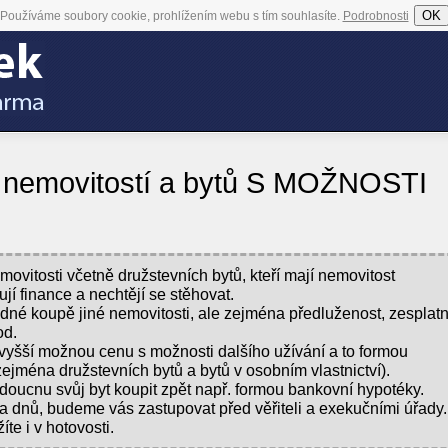
OK
Používáme soubory cookie, prohlížením webu s tím souhlasíte.
Podrobnosti
 nemovitostí a bytů S MOŽNOSTI
ovitosti včetně družstevních bytů, kteří mají nemovitost
jí finance a nechtějí se stěhovat.
é koupě jiné nemovitosti, ale zejména předluženost, zesplat
od.
vyšší možnou cenu s možnosti dalšího užívání a to formou
jména družstevních bytů a bytů v osobním vlastnictví).
oucnu svůj byt koupit zpět např. formou bankovní hypotéky.
a dnů, budeme vás zastupovat před věřiteli a exekučními úřady.
te i v hotovosti.