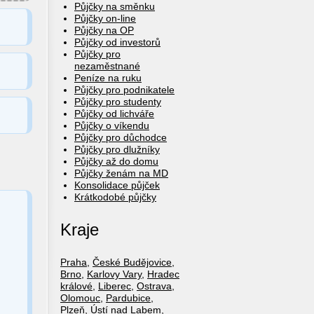
Půjčky na směnku
Půjčky on-line
Půjčky na OP
Půjčky od investorů
Půjčky pro
nezaměstnané
Peníze na ruku
Půjčky pro podnikatele
Půjčky pro studenty
Půjčky od lichváře
Půjčky o víkendu
Půjčky pro důchodce
Půjčky pro dlužníky
Půjčky až do domu
Půjčky ženám na MD
Konsolidace půjček
Krátkodobé půjčky
Kraje
Praha
,
České Budějovice
,
Brno
,
Karlovy Vary
,
Hradec
králové
,
Liberec
,
Ostrava
,
Olomouc
,
Pardubice
,
Plzeň
,
Ústí nad Labem
,