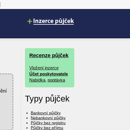
Recenze půjček
Vložení inzerce
Účet poskytovatele
Nabídka
,
poptávka
nění
Typy půjček
Bankovní půjčky
Nebankovní půjčky
Půjčky bez registru
Půjčky bez příjmu