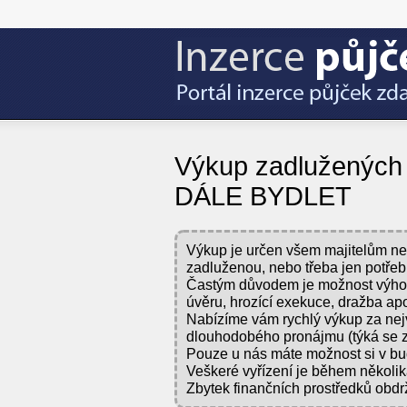
Výkup zadlužených
DÁLE BYDLET
Výkup je určen všem majitelům nem
zadluženou, nebo třeba jen potřebu
Častým důvodem je možnost výhodn
úvěru, hrozící exekuce, dražba ap
Nabízíme vám rychlý výkup za nej
dlouhodobého pronájmu (týká se ze
Pouze u nás máte možnost si v bud
Veškeré vyřízení je během několik
Zbytek finančních prostředků obdrží