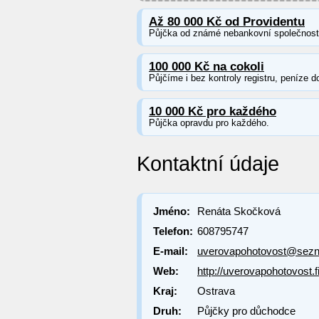
Až 80 000 Kč od Providentu
Půjčka od známé nebankovní společnosti 
100 000 Kč na cokoli
Půjčíme i bez kontroly registru, peníze d
10 000 Kč pro každého
Půjčka opravdu pro každého.
Kontaktní údaje
Jméno:
Renáta Skočková
Telefon:
608795747
E-mail:
uverovapohotovost@sez
Web:
http://uverovapohotovost.
Kraj:
Ostrava
Druh:
Půjčky pro důchodce