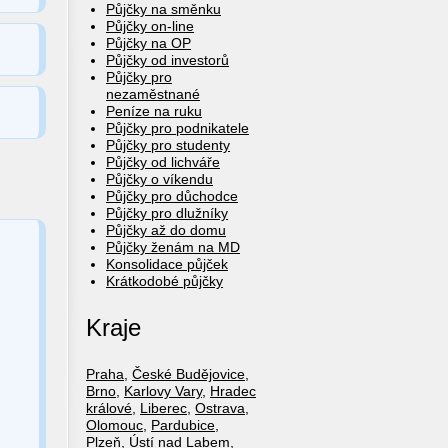
Půjčky na směnku
Půjčky on-line
Půjčky na OP
Půjčky od investorů
Půjčky pro
nezaměstnané
Peníze na ruku
Půjčky pro podnikatele
Půjčky pro studenty
Půjčky od lichváře
Půjčky o víkendu
Půjčky pro důchodce
Půjčky pro dlužníky
Půjčky až do domu
Půjčky ženám na MD
Konsolidace půjček
Krátkodobé půjčky
Kraje
Praha
,
České Budějovice
,
Brno
,
Karlovy Vary
,
Hradec
králové
,
Liberec
,
Ostrava
,
Olomouc
,
Pardubice
,
Plzeň
,
Ústí nad Labem
,