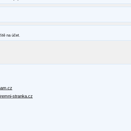
itě na účet.
nam.cz
firemni-stranka.cz