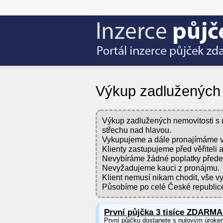
Výkup zadlužených 
Výkup zadlužených nemovitosti s n
střechu nad hlavou.
Vykupujeme a dále pronajímáme vš
Klienty zastupujeme před věřiteli 
Nevybíráme žádné poplatky před
Nevyžadujeme kauci z pronájmu.
Klient nemusí nikam chodit, vše vy
Působíme po celé České republic
První půjčka 3 tisíce ZDARMA
První půjčku dostanete s nulovým úroke