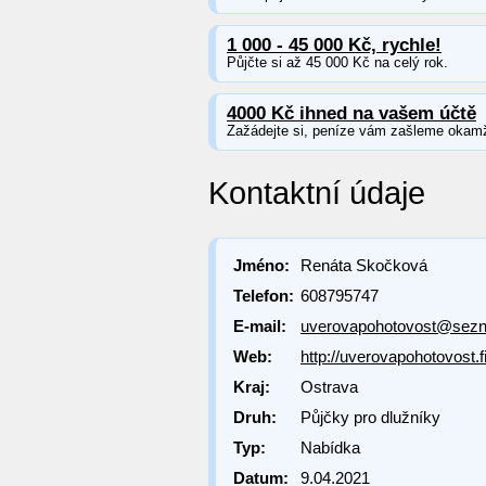
1 000 - 45 000 Kč, rychle!
Půjčte si až 45 000 Kč na celý rok.
4000 Kč ihned na vašem účtě
Zažádejte si, peníze vám zašleme okamž
Kontaktní údaje
Jméno:
Renáta Skočková
Telefon:
608795747
E-mail:
uverovapohotovost@sez
Web:
http://uverovapohotovost.
Kraj:
Ostrava
Druh:
Půjčky pro dlužníky
Typ:
Nabídka
Datum:
9.04.2021