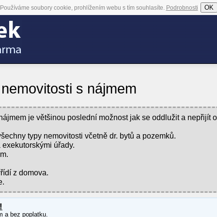
OK
Používáme soubory cookie, prohlížením webu s tím souhlasíte.
Podrobnosti
nemovitosti s nájmem
ájmem je většinou poslední možnost jak se oddlužit a nepřijít o
echny typy nemovitosti včetně dr. bytů a pozemků.
a exekutorskými úřady.
em.
řídí z domova.
e.
!
m a bez poplatku.