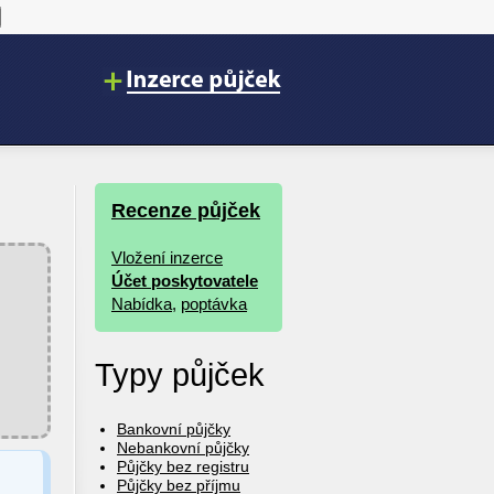
Recenze půjček
Vložení inzerce
Účet poskytovatele
Nabídka
,
poptávka
Typy půjček
Bankovní půjčky
Nebankovní půjčky
Půjčky bez registru
Půjčky bez příjmu