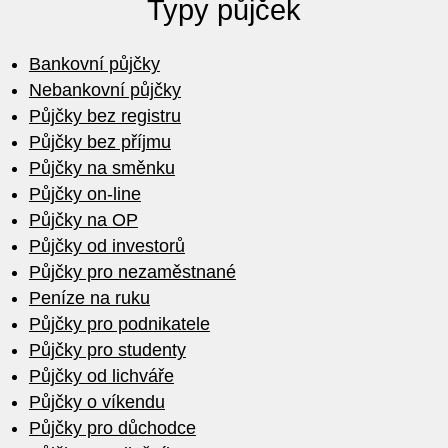
Typy půjček
Bankovní půjčky
Nebankovní půjčky
Půjčky bez registru
Půjčky bez příjmu
Půjčky na směnku
Půjčky on-line
Půjčky na OP
Půjčky od investorů
Půjčky pro nezaměstnané
Peníze na ruku
Půjčky pro podnikatele
Půjčky pro studenty
Půjčky od lichváře
Půjčky o víkendu
Půjčky pro důchodce