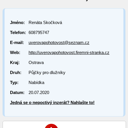
Jméno:
Renáta Skočková
Telefon:
608795747
E-mail:
uverovapohotovost@seznam.cz
Web:
http://uverovapohotovost.firemni-stranka.cz
Kraj:
Ostrava
Druh:
Půjčky pro dlužníky
Typ:
Nabídka
Datum:
20.07.2020
Jedná se o nepoctivý inzerát? Nahlašte to!