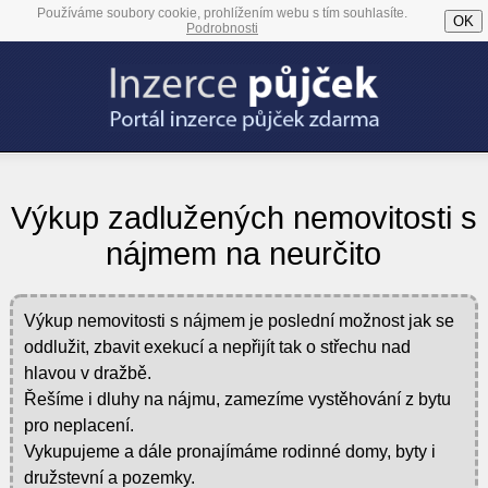
Používáme soubory cookie, prohlížením webu s tím souhlasíte.
OK
Podrobnosti
Výkup zadlužených nemovitosti s
nájmem na neurčito
Výkup nemovitosti s nájmem je poslední možnost jak se
oddlužit, zbavit exekucí a nepřijít tak o střechu nad
hlavou v dražbě.
Řešíme i dluhy na nájmu, zamezíme vystěhování z bytu
pro neplacení.
Vykupujeme a dále pronajímáme rodinné domy, byty i
družstevní a pozemky.