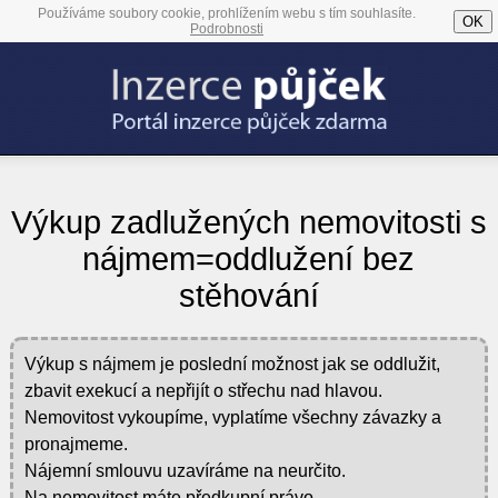
Používáme soubory cookie, prohlížením webu s tím souhlasíte.
OK
Podrobnosti
Výkup zadlužených nemovitosti s
nájmem=oddlužení bez
stěhování
Výkup s nájmem je poslední možnost jak se oddlužit,
zbavit exekucí a nepřijít o střechu nad hlavou.
Nemovitost vykoupíme, vyplatíme všechny závazky a
pronajmeme.
Nájemní smlouvu uzavíráme na neurčito.
Na nemovitost máte předkupní právo.