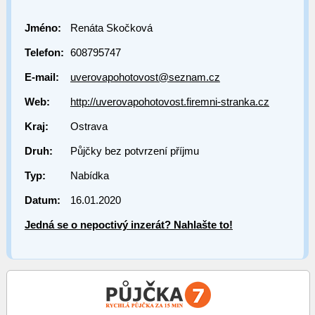
Jméno:
Renáta Skočková
Telefon:
608795747
E-mail:
uverovapohotovost@seznam.cz
Web:
http://uverovapohotovost.firemni-stranka.cz
Kraj:
Ostrava
Druh:
Půjčky bez potvrzení příjmu
Typ:
Nabídka
Datum:
16.01.2020
Jedná se o nepoctivý inzerát? Nahlašte to!