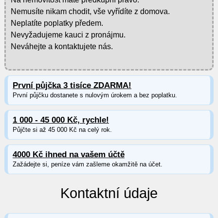
Nemusíte nikam chodit, vše vyřídíte z domova.
Neplatíte poplatky předem.
Nevyžadujeme kauci z pronájmu.
Neváhejte a kontaktujete nás.
První půjčka 3 tisíce ZDARMA!
První půjčku dostanete s nulovým úrokem a bez poplatku.
1 000 - 45 000 Kč, rychle!
Půjčte si až 45 000 Kč na celý rok.
4000 Kč ihned na vašem účtě
Zažádejte si, peníze vám zašleme okamžitě na účet.
Kontaktní údaje