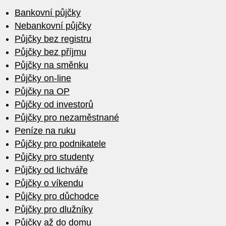
Bankovní půjčky
Nebankovní půjčky
Půjčky bez registru
Půjčky bez příjmu
Půjčky na směnku
Půjčky on-line
Půjčky na OP
Půjčky od investorů
Půjčky pro nezaměstnané
Peníze na ruku
Půjčky pro podnikatele
Půjčky pro studenty
Půjčky od lichváře
Půjčky o víkendu
Půjčky pro důchodce
Půjčky pro dlužníky
Půjčky až do domu