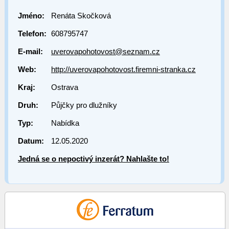
Jméno:
Renáta Skočková
Telefon:
608795747
E-mail:
uverovapohotovost@seznam.cz
Web:
http://uverovapohotovost.firemni-stranka.cz
Kraj:
Ostrava
Druh:
Půjčky pro dlužníky
Typ:
Nabídka
Datum:
12.05.2020
Jedná se o nepoctivý inzerát? Nahlašte to!