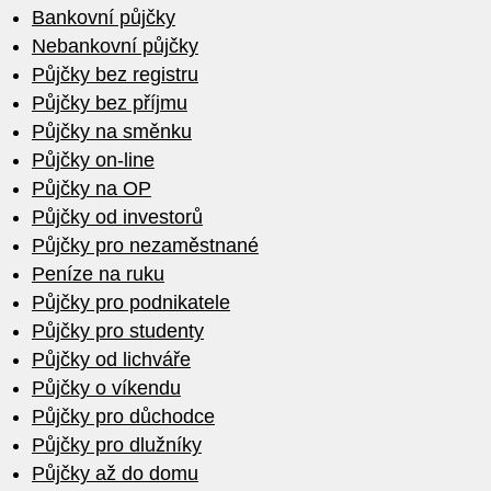
Bankovní půjčky
Nebankovní půjčky
Půjčky bez registru
Půjčky bez příjmu
Půjčky na směnku
Půjčky on-line
Půjčky na OP
Půjčky od investorů
Půjčky pro nezaměstnané
Peníze na ruku
Půjčky pro podnikatele
Půjčky pro studenty
Půjčky od lichváře
Půjčky o víkendu
Půjčky pro důchodce
Půjčky pro dlužníky
Půjčky až do domu