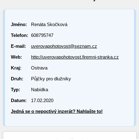
Jméno:
Renáta Skočková
Telefon:
608795747
E-mail:
uverovapohotovost@seznam.cz
Web:
http://uverovapohotovost.firemni-stranka.cz
Kraj:
Ostrava
Druh:
Půjčky pro dlužníky
Typ:
Nabídka
Datum:
17.02.2020
Jedná se o nepoctivý inzerát? Nahlašte to!