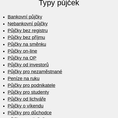
Typy půjček
Bankovní půjčky
Nebankovní půjčky
Půjčky bez registru
Půjčky bez příjmu
Půjčky na směnku
Půjčky on-line
Půjčky na OP
Půjčky od investorů
Půjčky pro nezaměstnané
Peníze na ruku
Půjčky pro podnikatele
Půjčky pro studenty
Půjčky od lichváře
Půjčky o víkendu
Půjčky pro důchodce