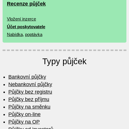
Recenze půjček
Vložení inzerce
Účet poskytovatele
Nabídka
,
poptávka
Typy půjček
Bankovní půjčky
Nebankovní půjčky
Půjčky bez registru
Půjčky bez příjmu
Půjčky na směnku
Půjčky on-line
Půjčky na OP