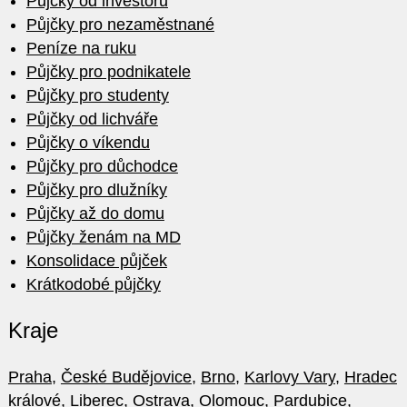
Půjčky od investorů
Půjčky pro nezaměstnané
Peníze na ruku
Půjčky pro podnikatele
Půjčky pro studenty
Půjčky od lichváře
Půjčky o víkendu
Půjčky pro důchodce
Půjčky pro dlužníky
Půjčky až do domu
Půjčky ženám na MD
Konsolidace půjček
Krátkodobé půjčky
Kraje
Praha
,
České Budějovice
,
Brno
,
Karlovy Vary
,
Hradec
králové
,
Liberec
,
Ostrava
,
Olomouc
,
Pardubice
,