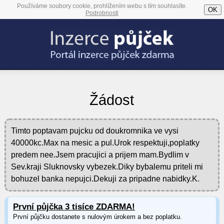
Používáme soubory cookie, prohlížením webu s tím souhlasíte.
OK
Podrobnosti
Žádost
Timto poptavam pujcku od doukromnika ve vysi
40000kc.Max na mesic a pul.Urok respektuji,poplatky
predem nee.Jsem pracujici a prijem mam.Bydlim v
Sev.kraji Sluknovsky vybezek.Diky bybalemu priteli mi
bohuzel banka nepujci.Dekuji za pripadne nabidky.K.
První půjčka 3 tisíce ZDARMA!
První půjčku dostanete s nulovým úrokem a bez poplatku.